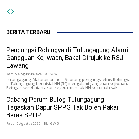
BERITA TERBARU
Pengungsi Rohingya di Tulungagung Alami
Gangguan Kejiwaan, Bakal Dirujuk ke RSJ
Lawang
Kamis, 6 Agustus 2026 - 08:50 WIB
Tulungagung, Mataraman.net - Seorang pengungsi etnis Rohingya
di Tulungagung berinisial HN (56) mengalami gangguan kejiwaan.
Petugas kesehatan akan segera merujuk HN ke rumah sakit...
Cabang Perum Bulog Tulungagung
Tegaskan Dapur SPPG Tak Boleh Pakai
Beras SPHP
Rabu, 5 Agustus 2026 - 18:16 WIB