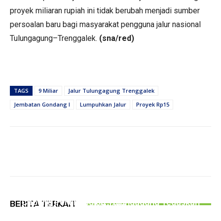
proyek miliaran rupiah ini tidak berubah menjadi sumber
persoalan baru bagi masyarakat pengguna jalur nasional
Tulungagung–Trenggalek.
(sna/red)
TAGS
9 Miliar
Jalur Tulungagung Trenggalek
Jembatan Gondang I
Lumpuhkan Jalur
Proyek Rp15
NEWS
Pengungsi Rohingya di Tulungagung Alami
PEMERINTAHAN
Gangguan Kejiwaan, Bakal Dirujuk ke RSJ
PERISTIWA
Cabang Perum Bulog Tulungagung Tegaskan
BERITA TERKAIT
Lawang
Terdampak Kekeringan, 888 Warga di
Dapur SPPG Tak Boleh Pakai Beras SPHP
Tulungagung Kesulitan Air Bersih