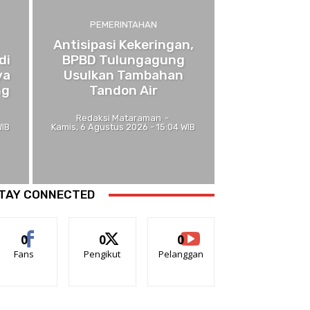
PEMERINTAHAN
Antisipasi Kekeringan,
di
BPBD Tulungagung
ya
Usulkan Tambahan
ng
Tandon Air
Redaksi Mataraman
-
WIB
Kamis, 6 Agustus 2026 - 15:04 WIB
TAY CONNECTED
0
0
0
Fans
Pengikut
Pelanggan