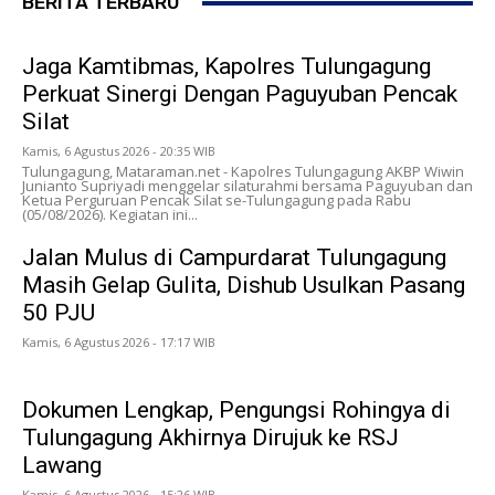
BERITA TERBARU
Jaga Kamtibmas, Kapolres Tulungagung
Perkuat Sinergi Dengan Paguyuban Pencak
Silat
Kamis, 6 Agustus 2026 - 20:35 WIB
Tulungagung, Mataraman.net - Kapolres Tulungagung AKBP Wiwin
Junianto Supriyadi menggelar silaturahmi bersama Paguyuban dan
Ketua Perguruan Pencak Silat se-Tulungagung pada Rabu
(05/08/2026). Kegiatan ini...
Jalan Mulus di Campurdarat Tulungagung
Masih Gelap Gulita, Dishub Usulkan Pasang
50 PJU
Kamis, 6 Agustus 2026 - 17:17 WIB
Dokumen Lengkap, Pengungsi Rohingya di
Tulungagung Akhirnya Dirujuk ke RSJ
Lawang
Kamis, 6 Agustus 2026 - 15:26 WIB