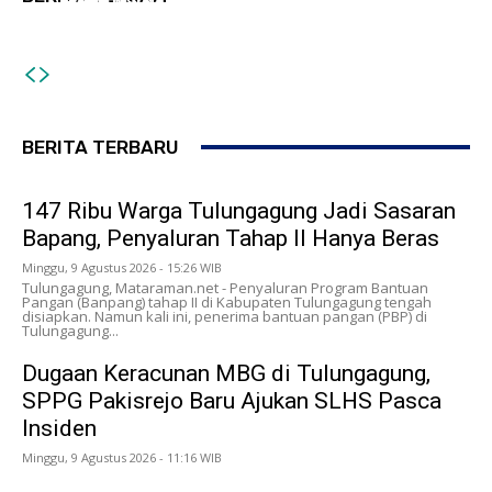
Muktamar ke-35 Berjalan Lancar dan Beri
Pakisrejo Baru Ajukan SLHS Pasca Insiden
Teladan
BERITA TERBARU
147 Ribu Warga Tulungagung Jadi Sasaran
Bapang, Penyaluran Tahap II Hanya Beras
Minggu, 9 Agustus 2026 - 15:26 WIB
Tulungagung, Mataraman.net - Penyaluran Program Bantuan
Pangan (Banpang) tahap II di Kabupaten Tulungagung tengah
disiapkan. Namun kali ini, penerima bantuan pangan (PBP) di
Tulungagung...
Dugaan Keracunan MBG di Tulungagung,
SPPG Pakisrejo Baru Ajukan SLHS Pasca
Insiden
Minggu, 9 Agustus 2026 - 11:16 WIB