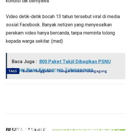
kondisi tak bernyawa.
Video detik-detik bocah 13 tahun tersebut viral di media
sosial Facebook. Banyak netizen yang menyesalkan
perekam video hanya bercanda, tanpa meminta tolong
kepada warga sekitar. (mad)
Baca Juga :
800 Paket Takjil Dibagikan PSNU
Pagar Nusa Karangrejo Tulungagung
TAGS
Bocah Tenggelam
Sungai Brantas Tulungagung
PEMERINTAHAN
NEWS
PERISTIWA
147 Ribu Warga Tulungagung Jadi Sasaran
MWCNU Besuki Gelar Istighosah Berharap
Dugaan Keracunan MBG di Tulungagung, SPPG
BERITA TERKAIT
Bapang, Penyaluran Tahap II Hanya Beras