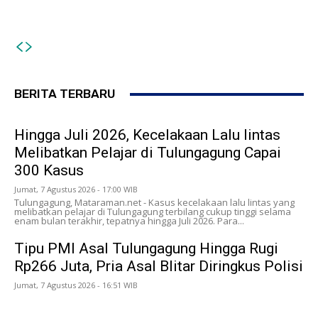
Lakukan Perbaikan Jalan Sepanjang 4
Juta, Pria Asal Blitar Diringkus Polisi
Kilometer
BERITA TERBARU
Hingga Juli 2026, Kecelakaan Lalu lintas
Melibatkan Pelajar di Tulungagung Capai
300 Kasus
Jumat, 7 Agustus 2026 - 17:00 WIB
Tulungagung, Mataraman.net - Kasus kecelakaan lalu lintas yang
melibatkan pelajar di Tulungagung terbilang cukup tinggi selama
enam bulan terakhir, tepatnya hingga Juli 2026. Para...
Tipu PMI Asal Tulungagung Hingga Rugi
Rp266 Juta, Pria Asal Blitar Diringkus Polisi
Jumat, 7 Agustus 2026 - 16:51 WIB