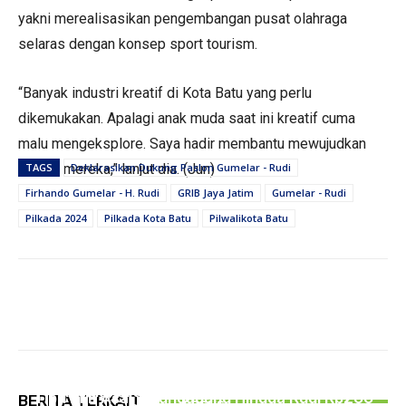
yakni merealisasikan pengembangan pusat olahraga
selaras dengan konsep sport tourism.
“Banyak industri kreatif di Kota Batu yang perlu
dikemukakan. Apalagi anak muda saat ini kreatif cuma
malu mengeksplore. Saya hadir membantu mewujudkan
impian mereka,” lanjut dia. (Jun)
TAGS
Deklarasikan Dukung Paslon Gumelar - Rudi
Firhando Gumelar - H. Rudi
GRIB Jaya Jatim
Gumelar - Rudi
Pilkada 2024
Pilkada Kota Batu
Pilwalikota Batu
PERISTIWA
Hingga Juli 2026, Kecelakaan Lalu lintas
PERISTIWA
PERISTIWA
Melibatkan Pelajar di Tulungagung Capai 300
Rusak Parah, Warga Kalibatur Swadaya
Tipu PMI Asal Tulungagung Hingga Rugi Rp266
BERITA TERKAIT
Kasus