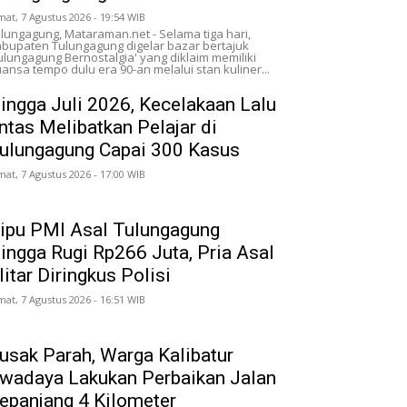
mat, 7 Agustus 2026 - 19:54 WIB
lungagung, Mataraman.net - Selama tiga hari,
bupaten Tulungagung digelar bazar bertajuk
ulungagung Bernostalgia' yang diklaim memiliki
ansa tempo dulu era 90-an melalui stan kuliner...
ingga Juli 2026, Kecelakaan Lalu
intas Melibatkan Pelajar di
ulungagung Capai 300 Kasus
mat, 7 Agustus 2026 - 17:00 WIB
ipu PMI Asal Tulungagung
ingga Rugi Rp266 Juta, Pria Asal
litar Diringkus Polisi
mat, 7 Agustus 2026 - 16:51 WIB
usak Parah, Warga Kalibatur
wadaya Lakukan Perbaikan Jalan
epanjang 4 Kilometer