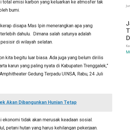
i total emisi karbon yang keluarkan ke atmosfer tak
Ju
oleh bumi.
J
u kerap disapa Mas Ipin menerangkan apa yang
T
 terlebih dahulu. Dimana salah satunya adalah
D
esisir di wilayah selatan.
Ka
M
kita begitu luar biasa. Ada juga yang belum dirilis
harta karun yang paling nyata di Kabupaten Trenggalek,”
 Amphitheater Gedung Terpadu UINSA, Rabu, 24 Juli
ek Akan Dibangunkan Hunian Tetap
lai ekonomi tidak akan merusak keadaan sosial.
ul, petani hutan yang harus kehilangan pekerjaan.