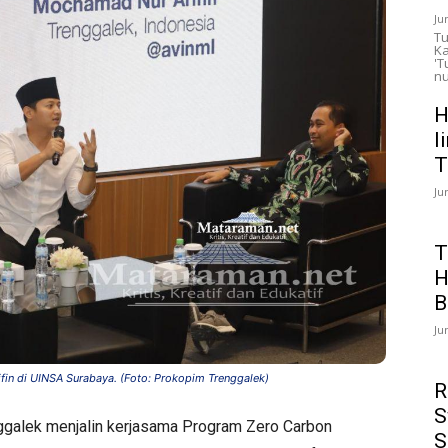
Ju
Tu
Ka
'T
nu
H
l
T
Ju
T
H
B
Ju
in di UINSA Surabaya. (Foto: Prokopim Trenggalek)
R
S
ggalek menjalin kerjasama Program Zero Carbon
S