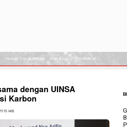
Hukum Dan Kriminal
Olah Raga
Pendidikan
asama dengan UINSA
B
si Karbon
G
11:15 WIB
B
P