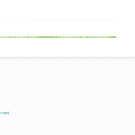
PERISTIWA
PERISTIWA
gga Juli 2026,
akaan Lalu lintas
Tipu PMI Asal Tulungagung
atkan Pelajar di
Hingga Rugi Rp266 Juta,
gagung Capai 300
Pria Asal Blitar Diringkus
Kasus
Polisi
n.net