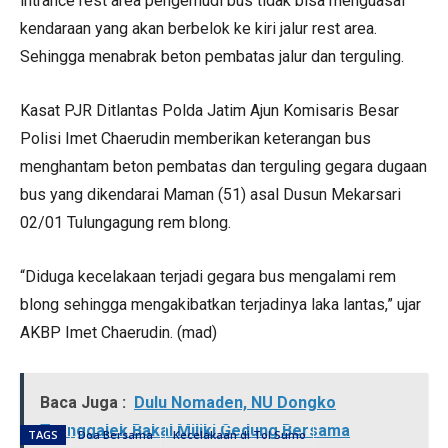
intrance rest area pengemudi bus tidak bisa menguasai
kendaraan yang akan berbelok ke kiri jalur rest area.
Sehingga menabrak beton pembatas jalur dan terguling.
Kasat PJR Ditlantas Polda Jatim Ajun Komisaris Besar
Polisi Imet Chaerudin memberikan keterangan bus
menghantam beton pembatas dan terguling gegara dugaan
bus yang dikendarai Maman (51) asal Dusun Mekarsari
02/01 Tulungagung rem blong.
“Diduga kecelakaan terjadi gegara bus mengalami rem
blong sehingga mengakibatkan terjadinya laka lantas,” ujar
AKBP Imet Chaerudin. (mad)
Baca Juga :
Dulu Nomaden, NU Dongko
Trenggalek Bakal Miliki Gedung Bersama
TAGS
Doa Bersama
Kecelakaan di Tol Sumo