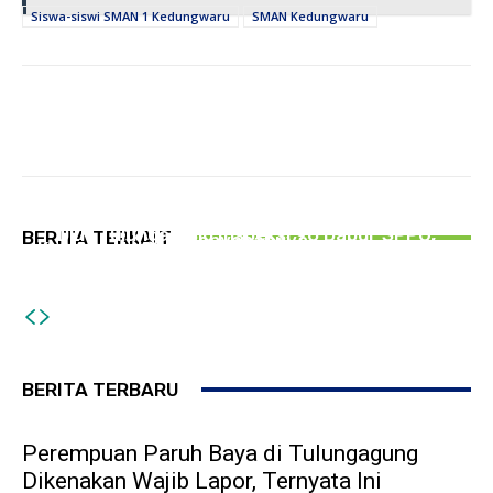
Siswa-siswi SMAN 1 Kedungwaru
SMAN Kedungwaru
HUKUM DAN KRIMINAL
Perempuan Paruh Baya di Tulungagung
PEMERINTAHAN
Dikenakan Wajib Lapor, Ternyata Ini
PERISTIWA
DLH Tulungagung Inspeksi 96 Dapur SPPG,
BERITA TERKAIT
Penyebabnya
Kontrak Habis, Sejumlah Ruko di Depan Stasiun
Kapasitas IPAL Kurang Standar
Tulungagung Mulai Dibongkar
BERITA TERBARU
Perempuan Paruh Baya di Tulungagung
Dikenakan Wajib Lapor, Ternyata Ini