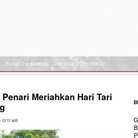
Hukum Dan Kriminal
Olah Raga
Pendidikan
Penari Meriahkan Hari Tari
B
ng
G
 13:17 WIB
B
P