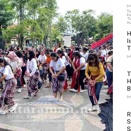
Ju
Tu
Ka
'T
nu
H
l
T
Ju
T
H
B
Ju
R
S
S