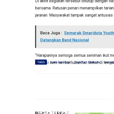
Di akhir kegiatan tersebut ditutup dengan f
bersama. Ratusan penari menampilkan tarian
jaranan. Masyarakat tampak sangat antusia
Baca Juga :
Semarak Smariduta Youth 
Datangkan Band Nasional
“Harapannya semoga semua seniman ikut men
potensi seni tari berhubunhan dekat di teng
TAGS
4 jam nonstop
Hari Tari Sedunia
menar
Bagikan
PEMERINTAHAN
Hin
Gelar Bazar Tulungagung
Kecel
Bernostalgia, Tak Semua
Melib
Pedagang Suguhkan Kuliner
Tulun
BERITA TERKAIT