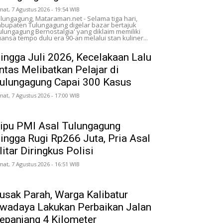
mat, 7 Agustus 2026 - 19:54 WIB
lungagung, Mataraman.net - Selama tiga hari,
bupaten Tulungagung digelar bazar bertajuk
ulungagung Bernostalgia' yang diklaim memiliki
ansa tempo dulu era 90-an melalui stan kuliner...
ingga Juli 2026, Kecelakaan Lalu
intas Melibatkan Pelajar di
ulungagung Capai 300 Kasus
mat, 7 Agustus 2026 - 17:00 WIB
ipu PMI Asal Tulungagung
ingga Rugi Rp266 Juta, Pria Asal
litar Diringkus Polisi
mat, 7 Agustus 2026 - 16:51 WIB
usak Parah, Warga Kalibatur
wadaya Lakukan Perbaikan Jalan
epanjang 4 Kilometer