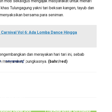
lash mob sekaligus mengajak masyarakat untuk menari
 khas Tulungagung yakni tari beksan kangen, tayub dan
s menyaksikan bersama para seniman.
Carnival Vol 6: Ada Lomba Dance Hingga
gembangkan dan merayakan hari tari ini, sebab
ah masyarakat,” pungkasnya.
i
tulungagung
(bahr/red)
PERISTIWA
PERISTIWA
gga Juli 2026,
akaan Lalu lintas
Tipu PMI Asal Tulungagung
atkan Pelajar di
Hingga Rugi Rp266 Juta,
gagung Capai 300
Pria Asal Blitar Diringkus