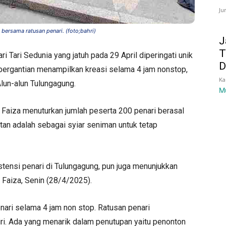
Ju
bersama ratusan penari. (foto;bahri)
J
T
 Tari Sedunia yang jatuh pada 29 April diperingati unik
D
 bergantian menampilkan kreasi selama 4 jam nonstop,
Ka
Alun-alun Tulungagung.
M
ne Faiza menuturkan jumlah peserta 200 penari berasal
atan adalah sebagai syiar seniman untuk tetap
stensi penari di Tulungagung, pun juga menunjukkan
e Faiza, Senin (28/4/2025).
nari selama 4 jam non stop. Ratusan penari
iri. Ada yang menarik dalam penutupan yaitu penonton