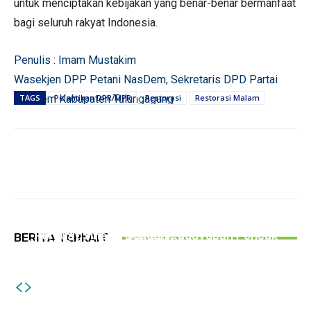
untuk menciptakan kebijakan yang benar-benar bermanfaat
bagi seluruh rakyat Indonesia.
Penulis : Imam Mustakim
Wasekjen DPP Petani NasDem, Sekretaris DPD Partai
NasDem Kabupaten Tulungagung
TAGS
Pelantikan DPR/MPR
Restorasi
Restorasi Malam
PERISTIWA
PEMERINTAHAN
Rusak Parah, Warga Kalibatur Swadaya
PEMERINTAHAN
Jaga Kamtibmas, Kapolres Tulungagung
Lakukan Perbaikan Jalan Sepanjang 4
Jalan Mulus di Campurdarat Tulungagung
Perkuat Sinergi Dengan Paguyuban Pencak
BERITA TERKAIT
Kilometer
Masih Gelap Gulita, Dishub Usulkan Pasang 50
Silat
PJU