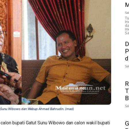
M
Sa
Tu
In
da
me
Sa
D
P
d
Sa
R
T
B
Sa
ut Sunu Wibowo dan Wabup Ahmad Bahrudin. (mad)
G
calon bupati Gatut Sunu Wibowo dan calon wakil bupati