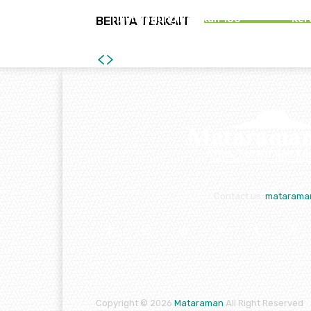
Bersama Bakesbangpol
SOP P
Tulungagung Bagikan 150
Ker
BERITA TERKAIT
Bendera Merah Putih
T
Contact us:
matarama
Copyright © 2026
Mataraman
All Right Reserved