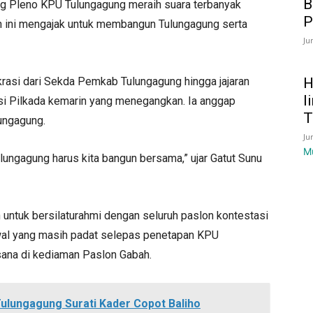
B
ng Pleno KPU Tulungagung meraih suara terbanyak
P
h ini mengajak untuk membangun Tulungagung serta
Ju
H
asi dari Sekda Pemkab Tulungagung hingga jajaran
l
si Pilkada kemarin yang menegangkan. Ia anggap
T
ungagung.
Ju
M
lungagung harus kita bangun bersama,” ujar Gatut Sunu
untuk bersilaturahmi dengan seluruh paslon kontestasi
wal yang masih padat selepas penetapan KPU
ana di kediaman Paslon Gabah.
 Tulungagung Surati Kader Copot Baliho