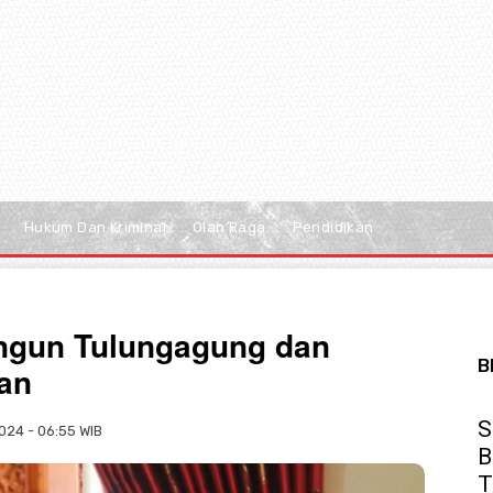
Hukum Dan Kriminal
Olah Raga
Pendidikan
ngun Tulungagung dan
B
lan
S
024 - 06:55 WIB
B
T