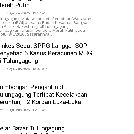
erah Putih
btu, 8 Agustus 2026 - 19:17 WIB
lungagung, Mataraman.net - Persatuan Wartawan
donesia (PWI) bersama Badan Kesatuan Bangsa
n Politik (Bakesbangpol) Tulungagung
mbagikan ratusan bendera Merah Putih pada
btu (8/8/2026). Sasarannya...
inkes Sebut SPPG Langgar SOP
enyebab 6 Kasus Keracunan MBG
i Tulungagung
btu, 8 Agustus 2026 - 18:07 WIB
ombongan Pengantin di
ulungagung Terlibat Kecelakaan
eruntun, 12 Korban Luka-Luka
btu, 8 Agustus 2026 - 17:11 WIB
elar Bazar Tulungagung