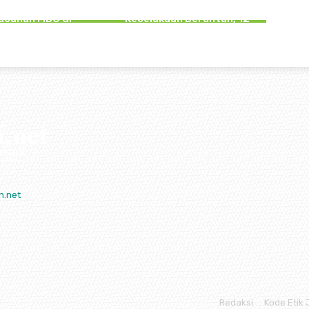
enyebab 6 Kasus
Tulungagung Terlibat
acunan MBG di
Kecelakaan Beruntun, 12
ulungagung
Korban Luka-Luka
n.net
Redaksi
Kode Etik 