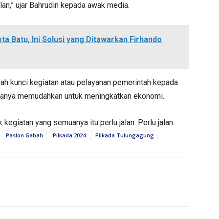
lan,” ujar Bahrudin kepada awak media.
ta Batu, Ini Solusi yang Ditawarkan Firhando
dalah kunci kegiatan atau pelayanan pemerintah kepada
lanya memudahkan untuk meningkatkan ekonomi.
kegiatan yang semuanya itu perlu jalan. Perlu jalan
Paslon Gabah
Pilkada 2024
Pilkada Tulungagung
EMERINTAHAN
PERISTIWA
Sebut SPPG Langgar
Rombongan Pengantin di