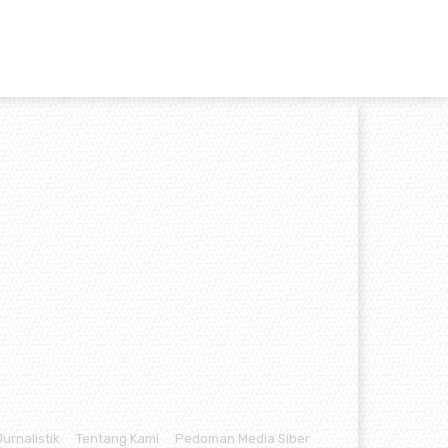
Jurnalistik
Tentang Kami
Pedoman Media Siber