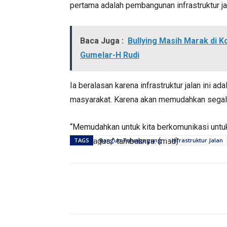
pertama adalah pembangunan infrastruktur ja
Baca Juga :
Bullying Masih Marak di Ko
Gumelar-H Rudi
Ia beralasan karena infrastruktur jalan ini a
masyarakat. Karena akan memudahkan sega
“Memudahkan untuk kita berkomunikasi untuk 
yang bagus,” tambahnya. (mad)
TAGS
Bangun Tulungagung
Infrastruktur Jalan
Bagikan
PEMERINTAHAN
P
Sasar Bendera Rusak, PWI
Dinkes 