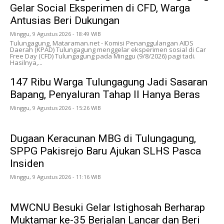
Gelar Social Eksperimen di CFD, Warga
Antusias Beri Dukungan
Minggu, 9 Agustus 2026 - 18:49 WIB
Tulungagung, Mataraman.net - Komisi Penanggulangan AIDS
Daerah (KPAD) Tulungagung menggelar eksperimen sosial di Car
Free Day (CFD) Tulungagung pada Minggu (9/8/2026) pagi tadi.
Hasilnya,...
147 Ribu Warga Tulungagung Jadi Sasaran
Bapang, Penyaluran Tahap II Hanya Beras
Minggu, 9 Agustus 2026 - 15:26 WIB
Dugaan Keracunan MBG di Tulungagung,
SPPG Pakisrejo Baru Ajukan SLHS Pasca
Insiden
Minggu, 9 Agustus 2026 - 11:16 WIB
MWCNU Besuki Gelar Istighosah Berharap
Muktamar ke-35 Berjalan Lancar dan Beri