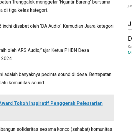
ten Trenggalek menggelar ‘Nguntir Bareng’ bersama
Ju
 di tiga kelas kategori.
J
15 inchi disabet oleh ‘DA Audio’. Kemudian Juara kategori
T
D
Ka
iraih oleh ARS Audio,” ujar Ketua PHBN Desa
M
 2024.
ni adalah banyaknya pecinta sound di desa. Bertepatan
 satu komunitas sound.
Award Tokoh Inspiratif Penggerak Pelestarian
bangun solidaritas sesama konco (sahabat) komunitas