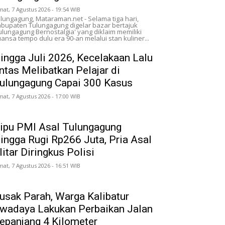
mat, 7 Agustus 2026 - 19:54 WIB
lungagung, Mataraman.net - Selama tiga hari,
bupaten Tulungagung digelar bazar bertajuk
ulungagung Bernostalgia' yang diklaim memiliki
ansa tempo dulu era 90-an melalui stan kuliner...
ingga Juli 2026, Kecelakaan Lalu
intas Melibatkan Pelajar di
ulungagung Capai 300 Kasus
mat, 7 Agustus 2026 - 17:00 WIB
ipu PMI Asal Tulungagung
ingga Rugi Rp266 Juta, Pria Asal
litar Diringkus Polisi
mat, 7 Agustus 2026 - 16:51 WIB
usak Parah, Warga Kalibatur
wadaya Lakukan Perbaikan Jalan
epanjang 4 Kilometer