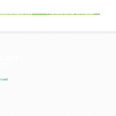
akaan Lalu lintas
Tipu PMI Asal Tulungagung
atkan Pelajar di
Hingga Rugi Rp266 Juta,
gagung Capai 300
Pria Asal Blitar Diringkus
Kasus
Polisi
n.net