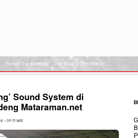
Hukum Dan Kriminal
Olah Raga
Pendidikan
eng’ Sound System di
B
eng Mataraman.net
G
 - 09:11 WIB
B
P