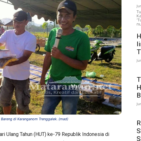
Ju
Tu
Ka
'T
nu
H
l
T
Ju
T
H
B
Ju
 Bareng di Karanganom Trenggalek. (mad)
R
S
ari Ulang Tahun (HUT) ke-79 Republik Indonesia di
S