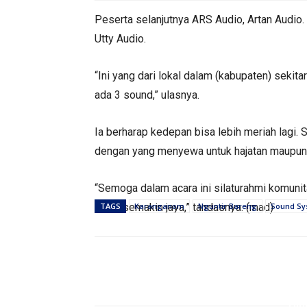
Peserta selanjutnya ARS Audio, Artan Audio
Utty Audio.
“Ini yang dari lokal dalam (kabupaten) sekit
ada 3 sound,” ulasnya.
Ia berharap kedepan bisa lebih meriah lagi. 
dengan yang menyewa untuk hajatan maupun 
“Semoga dalam acara ini silaturahmi komuni
terop semakin jaya,” tandasnya. (mad)
TAGS
Karanganom
Nguntir Bareng
Sound Sy
Bagikan
PEMERINTAHAN
Hin