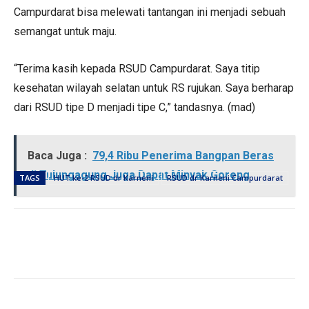
Campurdarat bisa melewati tantangan ini menjadi sebuah
semangat untuk maju.
“Terima kasih kepada RSUD Campurdarat. Saya titip
kesehatan wilayah selatan untuk RS rujukan. Saya berharap
dari RSUD tipe D menjadi tipe C,” tandasnya. (mad)
Baca Juga :
79,4 Ribu Penerima Bangpan Beras
di Tulungagung Juga Dapat Minyak Goreng
TAGS
HUT ke-2 RSUD dr Karneni
RSUD dr Karneni Campurdarat
PERISTIWA
PEMERINTAHAN
Hingga Juli 2026, Kecelakaan Lalu lintas
Gelar Bazar Tulungagung Bernostalgia, Tak
PERISTIWA