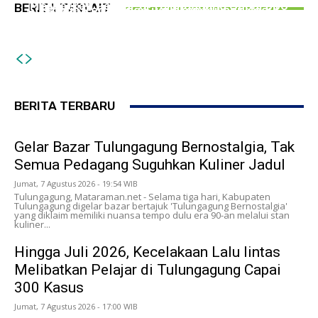
Melibatkan Pelajar di Tulungagung Capai 300
BERITA TERKAIT
Semua Pedagang Suguhkan Kuliner Jadul
Tipu PMI Asal Tulungagung Hingga Rugi Rp266
Kasus
Juta, Pria Asal Blitar Diringkus Polisi
BERITA TERBARU
Gelar Bazar Tulungagung Bernostalgia, Tak
Semua Pedagang Suguhkan Kuliner Jadul
Jumat, 7 Agustus 2026 - 19:54 WIB
Tulungagung, Mataraman.net - Selama tiga hari, Kabupaten
Tulungagung digelar bazar bertajuk 'Tulungagung Bernostalgia'
yang diklaim memiliki nuansa tempo dulu era 90-an melalui stan
kuliner...
Hingga Juli 2026, Kecelakaan Lalu lintas
Melibatkan Pelajar di Tulungagung Capai
300 Kasus
Jumat, 7 Agustus 2026 - 17:00 WIB