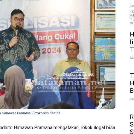
Ju
Tu
Ka
'T
nu
H
l
T
Ju
T
H
B
Ju
to Himawan Pramana. (Prokopim Kediri)
R
S
indhito Himawan Pramana mengatakan, rokok ilegal bisa
S