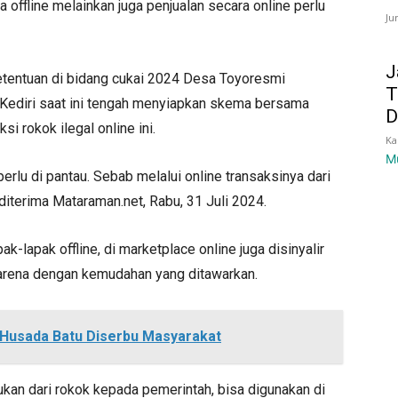
 offline melainkan juga penjualan secara online perlu
Ju
J
ketentuan di bidang cukai 2024 Desa Toyoresmi
T
ediri saat ini tengah menyiapkan skema bersama
D
i rokok ilegal online ini.
Ka
M
 perlu di pantau. Sebab melalui online transaksinya dari
iterima Mataraman.net, Rabu, 31 Juli 2024.
ak-lapak offline, di marketplace online juga disinyalir
karena dengan kemudahan yang ditawarkan.
Husada Batu Diserbu Masyarakat
kan dari rokok kepada pemerintah, bisa digunakan di