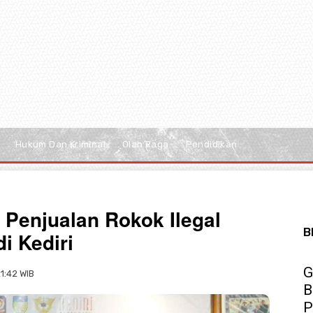
Hukum Dan Kriminal
Olah Raga
Pendidikan
 Penjualan Rokok Ilegal
B
i Kediri
G
21:42 WIB
B
P