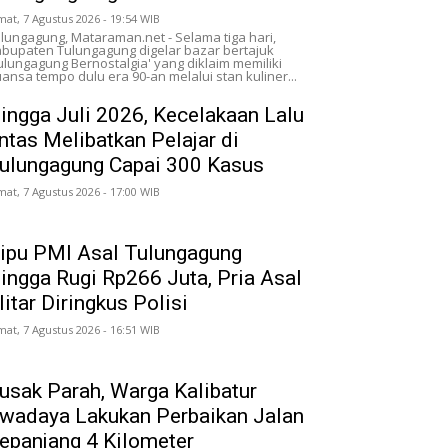
mat, 7 Agustus 2026 - 19:54 WIB
lungagung, Mataraman.net - Selama tiga hari,
bupaten Tulungagung digelar bazar bertajuk
ulungagung Bernostalgia' yang diklaim memiliki
ansa tempo dulu era 90-an melalui stan kuliner...
ingga Juli 2026, Kecelakaan Lalu
intas Melibatkan Pelajar di
ulungagung Capai 300 Kasus
mat, 7 Agustus 2026 - 17:00 WIB
ipu PMI Asal Tulungagung
ingga Rugi Rp266 Juta, Pria Asal
litar Diringkus Polisi
mat, 7 Agustus 2026 - 16:51 WIB
usak Parah, Warga Kalibatur
wadaya Lakukan Perbaikan Jalan
epanjang 4 Kilometer