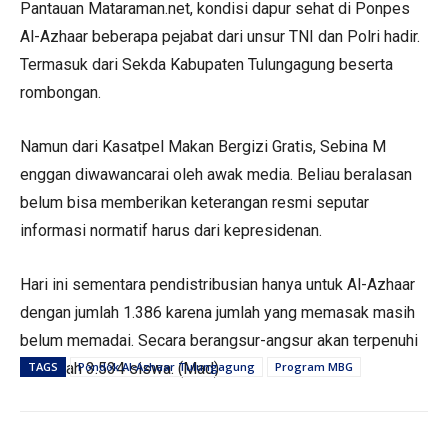
Pantauan Mataraman.net, kondisi dapur sehat di Ponpes
Al-Azhaar beberapa pejabat dari unsur TNI dan Polri hadir.
Termasuk dari Sekda Kabupaten Tulungagung beserta
rombongan.
Namun dari Kasatpel Makan Bergizi Gratis, Sebina M
enggan diwawancarai oleh awak media. Beliau beralasan
belum bisa memberikan keterangan resmi seputar
informasi normatif harus dari kepresidenan.
Hari ini sementara pendistribusian hanya untuk Al-Azhaar
dengan jumlah 1.386 karena jumlah yang memasak masih
belum memadai. Secara berangsur-angsur akan terpenuhi
sejumlah 3.534 siswa. (Mad)
TAGS
Pondok Al-Azhaar Tulungagung
Program MBG