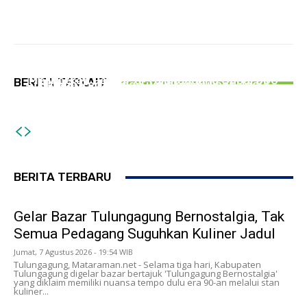
PERISTIWA
PEMERINTAHAN
Hingga Juli 2026, Kecelakaan Lalu lintas
Gelar Bazar Tulungagung Bernostalgia, Tak
PERISTIWA
Melibatkan Pelajar di Tulungagung Capai 300
BERITA TERKAIT
Semua Pedagang Suguhkan Kuliner Jadul
Tipu PMI Asal Tulungagung Hingga Rugi Rp266
Kasus
Juta, Pria Asal Blitar Diringkus Polisi
BERITA TERBARU
Gelar Bazar Tulungagung Bernostalgia, Tak
Semua Pedagang Suguhkan Kuliner Jadul
Jumat, 7 Agustus 2026 - 19:54 WIB
Tulungagung, Mataraman.net - Selama tiga hari, Kabupaten
Tulungagung digelar bazar bertajuk 'Tulungagung Bernostalgia'
yang diklaim memiliki nuansa tempo dulu era 90-an melalui stan
kuliner...