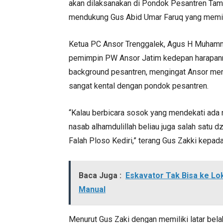
akan dilaksanakan di Pondok Pesantren Ta
mendukung Gus Abid Umar Faruq yang memil
Ketua PC Ansor Trenggalek, Agus H Muhamma
pemimpin PW Ansor Jatim kedepan harapanny
background pesantren, mengingat Ansor me
sangat kental dengan pondok pesantren.
“Kalau berbicara sosok yang mendekati ada n
nasab alhamdulillah beliau juga salah satu d
Falah Ploso Kediri,” terang Gus Zakki kepad
Baca Juga :
Eskavator Tak Bisa ke Lo
Manual
Menurut Gus Zaki dengan memiliki latar bela