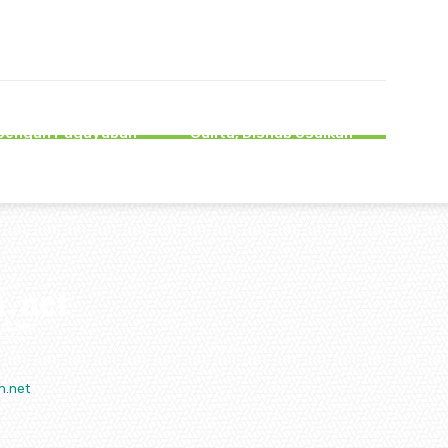
EMERINTAHAN
PEMERINTAHAN
mtibmas, Kapolres
Jalan Mulus di Campurdarat
ngagung Perkuat
Tulungagung Masih Gelap
 Dengan Paguyuban
Gulita, Dishub Usulkan
encak Silat
Pasang 50 PJU
n.net