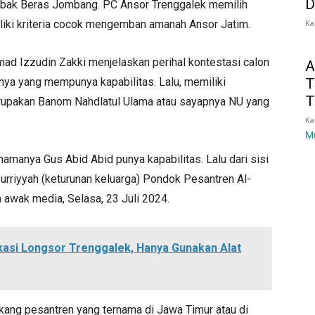
D
mbak Beras Jombang. PC Ansor Trenggalek memilih
Ka
iki kriteria cocok mengemban amanah Ansor Jatim.
d Izzudin Zakki menjelaskan perihal kontestasi calon
A
T
a yang mempunya kapabilitas. Lalu, memiliki
T
rupakan Banom Nahdlatul Ulama atau sayapnya NU yang
Ka
M
amanya Gus Abid Abid punya kapabilitas. Lalu dari sisi
zurriyyah (keturunan keluarga) Pondok Pesantren Al-
a awak media, Selasa, 23 Juli 2024.
kasi Longsor Trenggalek, Hanya Gunakan Alat
kang pesantren yang ternama di Jawa Timur atau di