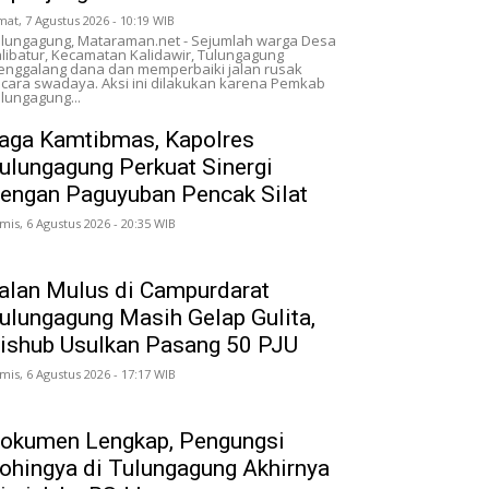
mat, 7 Agustus 2026 - 10:19 WIB
lungagung, Mataraman.net - Sejumlah warga Desa
libatur, Kecamatan Kalidawir, Tulungagung
nggalang dana dan memperbaiki jalan rusak
cara swadaya. Aksi ini dilakukan karena Pemkab
lungagung...
aga Kamtibmas, Kapolres
ulungagung Perkuat Sinergi
engan Paguyuban Pencak Silat
mis, 6 Agustus 2026 - 20:35 WIB
alan Mulus di Campurdarat
ulungagung Masih Gelap Gulita,
ishub Usulkan Pasang 50 PJU
mis, 6 Agustus 2026 - 17:17 WIB
okumen Lengkap, Pengungsi
ohingya di Tulungagung Akhirnya