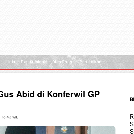
Hukum Dan Kriminal
Olah Raga
Pendidikan
us Abid di Konferwil GP
B
R
- 16:43 WIB
S
S