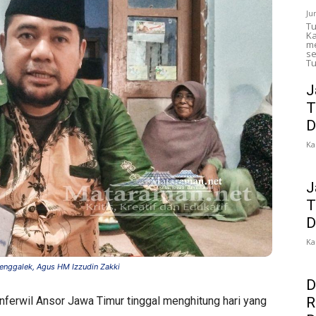
Ju
Tu
Ka
me
se
Tu
J
T
D
Ka
J
T
D
Ka
enggalek, Agus HM Izzudin Zakki
D
R
nferwil Ansor Jawa Timur tinggal menghitung hari yang