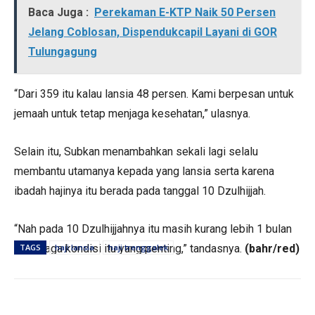
Baca Juga :
Perekaman E-KTP Naik 50 Persen
Jelang Coblosan, Dispendukcapil Layani di GOR
Tulungagung
“Dari 359 itu kalau lansia 48 persen. Kami berpesan untuk
jemaah untuk tetap menjaga kesehatan,” ulasnya.
Selain itu, Subkan menambahkan sekali lagi selalu
membantu utamanya kepada yang lansia serta karena
ibadah hajinya itu berada pada tanggal 10 Dzulhijjah.
“Nah pada 10 Dzulhijjahnya itu masih kurang lebih 1 bulan
maka jaga kondisi itu yang penting,” tandasnya.
TAGS
haji lansia
haji trenggalek
(bahr/red)