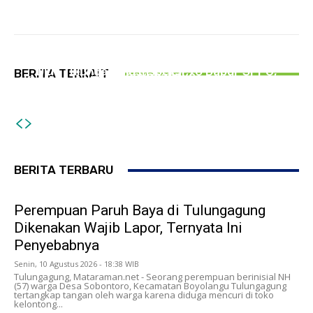
HUKUM DAN KRIMINAL
Perempuan Paruh Baya di Tulungagung
PEMERINTAHAN
Dikenakan Wajib Lapor, Ternyata Ini
PERISTIWA
DLH Tulungagung Inspeksi 96 Dapur SPPG,
BERITA TERKAIT
Penyebabnya
Kontrak Habis, Sejumlah Ruko di Depan Stasiun
Kapasitas IPAL Kurang Standar
Tulungagung Mulai Dibongkar
BERITA TERBARU
Perempuan Paruh Baya di Tulungagung
Dikenakan Wajib Lapor, Ternyata Ini
Penyebabnya
Senin, 10 Agustus 2026 - 18:38 WIB
Tulungagung, Mataraman.net - Seorang perempuan berinisial NH
(57) warga Desa Sobontoro, Kecamatan Boyolangu Tulungagung
tertangkap tangan oleh warga karena diduga mencuri di toko
kelontong...