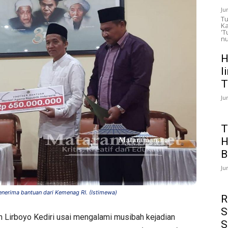
Ju
Tu
Ka
'T
nu
H
l
T
Ju
T
H
B
Ju
nerima bantuan dari Kemenag RI. (Istimewa)
R
S
Lirboyo Kediri usai mengalami musibah kejadian
S