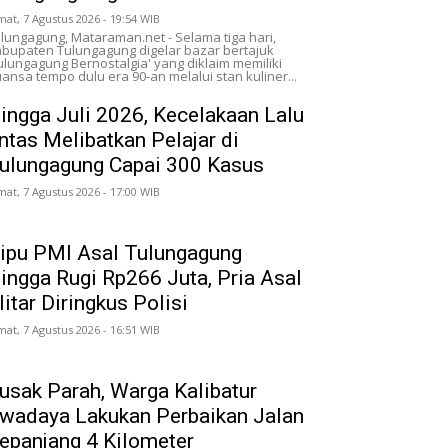
mat, 7 Agustus 2026 - 19:54 WIB
lungagung, Mataraman.net - Selama tiga hari,
bupaten Tulungagung digelar bazar bertajuk
ulungagung Bernostalgia' yang diklaim memiliki
ansa tempo dulu era 90-an melalui stan kuliner...
ingga Juli 2026, Kecelakaan Lalu
intas Melibatkan Pelajar di
ulungagung Capai 300 Kasus
mat, 7 Agustus 2026 - 17:00 WIB
ipu PMI Asal Tulungagung
ingga Rugi Rp266 Juta, Pria Asal
litar Diringkus Polisi
mat, 7 Agustus 2026 - 16:51 WIB
usak Parah, Warga Kalibatur
wadaya Lakukan Perbaikan Jalan
epanjang 4 Kilometer