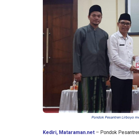
Pondok Pesantren Lirboyo me
Kediri, Mataraman.net
– Pondok Pesantren 