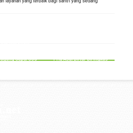
an layanan yang terbaik bagi santri yang sedang
PERISTIWA
PERISTIWA
gga Juli 2026,
akaan Lalu lintas
Tipu PMI Asal Tulungagung
atkan Pelajar di
Hingga Rugi Rp266 Juta,
gagung Capai 300
Pria Asal Blitar Diringkus
Kasus
Polisi