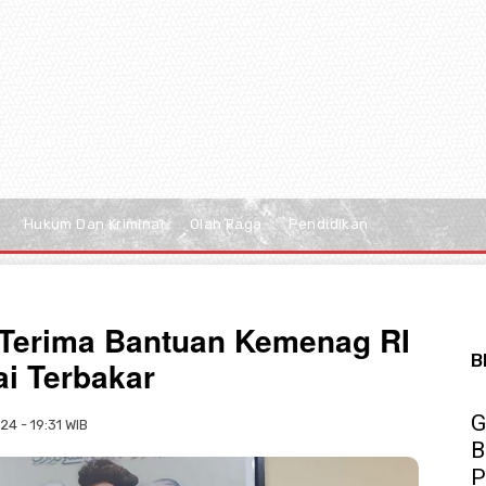
Hukum Dan Kriminal
Olah Raga
Pendidikan
 Terima Bantuan Kemenag RI
B
ai Terbakar
G
24 - 19:31 WIB
B
P