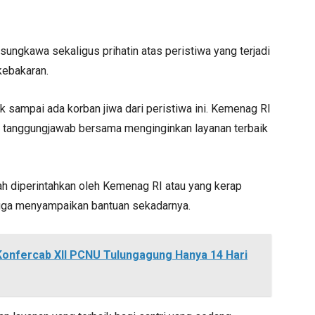
sungkawa sekaligus prihatin atas peristiwa yang terjadi
kebakaran.
ak sampai ada korban jiwa dari peristiwa ini. Kemenag RI
an tanggungjawab bersama menginginkan layanan terbaik
h diperintahkan oleh Kemenag RI atau yang kerap
juga menyampaikan bantuan sekadarnya.
Konfercab XII PCNU Tulungagung Hanya 14 Hari