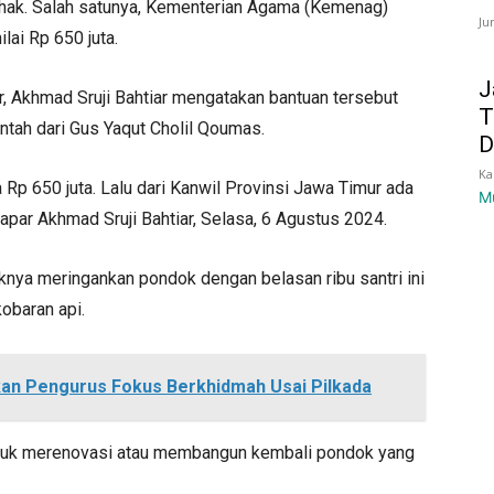
ihak. Salah satunya, Kementerian Agama (Kemenag)
Ju
ai Rp 650 juta.
J
 Akhmad Sruji Bahtiar mengatakan bantuan tersebut
T
ntah dari Gus Yaqut Cholil Qoumas.
D
Ka
 Rp 650 juta. Lalu dari Kanwil Provinsi Jawa Timur ada
M
papar Akhmad Sruji Bahtiar, Selasa, 6 Agustus 2024.
aknya meringankan pondok dengan belasan ribu santri ini
obaran api.
an Pengurus Fokus Berkhidmah Usai Pilkada
tuk merenovasi atau membangun kembali pondok yang