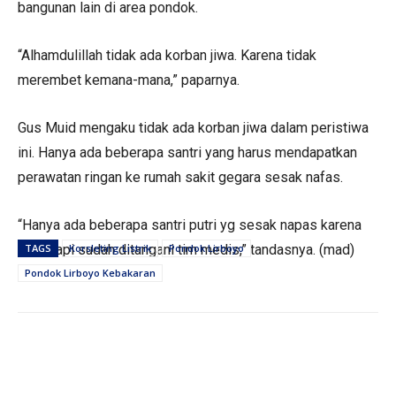
bangunan lain di area pondok.
“Alhamdulillah tidak ada korban jiwa. Karena tidak
merembet kemana-mana,” paparnya.
Gus Muid mengaku tidak ada korban jiwa dalam peristiwa
ini. Hanya ada beberapa santri yang harus mendapatkan
perawatan ringan ke rumah sakit gegara sesak nafas.
“Hanya ada beberapa santri putri yg sesak napas karena
asap tapi sudah ditangani tim medis,” tandasnya. (mad)
TAGS
Korsleting Listrik
Pondok Lirboyo
Pondok Lirboyo Kebakaran
PERISTIWA