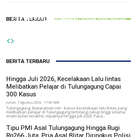
Hingga Juli 2026, Kecelakaan Lalu lintas
PERISTIWA
PERISTIWA
Melibatkan Pelajar di Tulungagung Capai 300
Rusak Parah, Warga Kalibatur Swadaya
Tipu PMI Asal Tulungagung Hingga Rugi Rp266
BERITA TERKAIT
Kasus
Lakukan Perbaikan Jalan Sepanjang 4
Juta, Pria Asal Blitar Diringkus Polisi
Kilometer
BERITA TERBARU
Hingga Juli 2026, Kecelakaan Lalu lintas
Melibatkan Pelajar di Tulungagung Capai
300 Kasus
Jumat, 7 Agustus 2026 - 17:00 WIB
Tulungagung, Mataraman.net - Kasus kecelakaan lalu lintas yang
melibatkan pelajar di Tulungagung terbilang cukup tinggi selama
enam bulan terakhir, tepatnya hingga Juli 2026. Para...
Tipu PMI Asal Tulungagung Hingga Rugi
Rp266 Juta, Pria Asal Blitar Diringkus Polisi