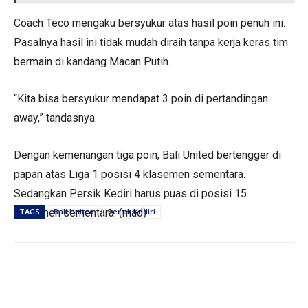
Coach Teco mengaku bersyukur atas hasil poin penuh ini.
Pasalnya hasil ini tidak mudah diraih tanpa kerja keras tim
bermain di kandang Macan Putih.
“Kita bisa bersyukur mendapat 3 poin di pertandingan
away,” tandasnya.
Dengan kemenangan tiga poin, Bali United bertengger di
papan atas Liga 1 posisi 4 klasemen sementara.
Sedangkan Persik Kediri harus puas di posisi 15
klasemen sementara. (mad)
TAGS
Bali United
Persik Kediri
PEMERINTAHAN