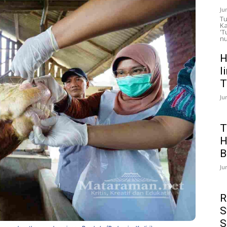
Ju
Tu
Ka
'T
nu
H
l
T
Ju
T
H
B
Ju
R
S
S