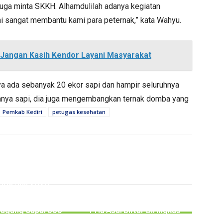
 juga minta SKKH. Alhamdulilah adanya kegiatan
ni sangat membantu kami para peternak,” kata Wahyu.
n Jangan Kasih Kendor Layani Masyarakat
a ada sebanyak 20 ekor sapi dan hampir seluruhnya
hanya sapi, dia juga mengembangkan ternak domba yang
Pemkab Kediri
petugas kesehatan
PERISTIWA
PERISTIWA
gga Juli 2026,
akaan Lalu lintas
Tipu PMI Asal Tulungagung
atkan Pelajar di
Hingga Rugi Rp266 Juta,
gagung Capai 300
Pria Asal Blitar Diringkus
Kasus
Polisi