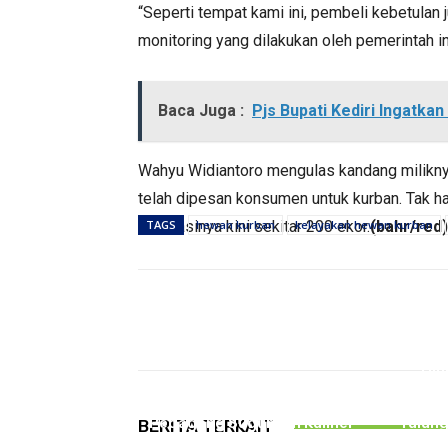
“Seperti tempat kami ini, pembeli kebetulan
monitoring yang dilakukan oleh pemerintah i
Baca Juga :
Pjs Bupati Kediri Ingatka
Wahyu Widiantoro mengulas kandang milikny
telah dipesan konsumen untuk kurban. Tak 
populasinya kini sekitar 200 ekor.
TAGS
hewan kurban
kelayakan hewan kurban
(bahr/red)
Bagikan
PEMERINTAHAN
Hin
Gelar Bazar Tulungagung
Kecel
Bernostalgia, Tak Semua
Melib
Pedagang Suguhkan Kuliner
Tulun
BERITA TERKAIT
Jadul