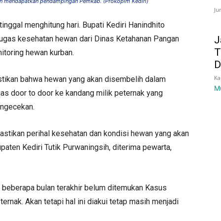
ban mendapatkan pendampingan Pemkab. (Prokopim Kediri)
Ju
nggal menghitung hari. Bupati Kediri Hanindhito
J
tugas kesehatan hewan dari Dinas Ketahanan Pangan
T
toring hewan kurban.
D
Ka
astikan bahwa hewan yang akan disembelih dalam
M
as door to door ke kandang milik peternak yang
engecekan.
mastikan perihal kesehatan dan kondisi hewan yang akan
upaten Kediri Tutik Purwaningsih, diterima pewarta,
 beberapa bulan terakhir belum ditemukan Kasus
rnak. Akan tetapi hal ini diakui tetap masih menjadi