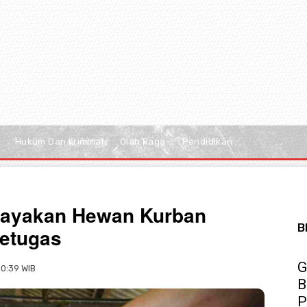
Hukum Dan Kriminal
Olah Raga
Pendidikan
elayakan Hewan Kurban
B
etugas
G
10:39 WIB
B
P