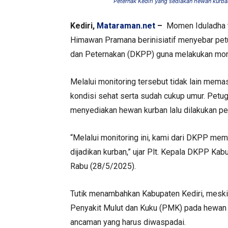
Peternak Kediri yang sediakan hewan kur
Kediri,
Mataraman.net
–
Momen Iduladha ti
Himawan Pramana berinisiatif menyebar pe
dan Peternakan (DKPP) guna melakukan moni
Melalui monitoring tersebut tidak lain mem
kondisi sehat serta sudah cukup umur. Petug
menyediakan hewan kurban lalu dilakukan p
“Melalui monitoring ini, kami dari DKPP me
dijadikan kurban,” ujar Plt. Kepala DKPP Kab
Rabu (28/5/2025).
Tutik menambahkan Kabupaten Kediri, meski
Penyakit Mulut dan Kuku (PMK) pada hewan te
ancaman yang harus diwaspadai.