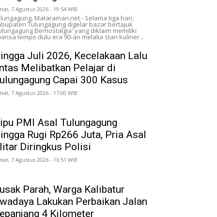
mat, 7 Agustus 2026 - 19:54 WIB
lungagung, Mataraman.net - Selama tiga hari,
bupaten Tulungagung digelar bazar bertajuk
ulungagung Bernostalgia' yang diklaim memiliki
ansa tempo dulu era 90-an melalui stan kuliner...
ingga Juli 2026, Kecelakaan Lalu
intas Melibatkan Pelajar di
ulungagung Capai 300 Kasus
mat, 7 Agustus 2026 - 17:00 WIB
ipu PMI Asal Tulungagung
ingga Rugi Rp266 Juta, Pria Asal
litar Diringkus Polisi
mat, 7 Agustus 2026 - 16:51 WIB
usak Parah, Warga Kalibatur
wadaya Lakukan Perbaikan Jalan
epanjang 4 Kilometer