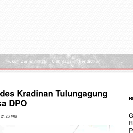
Hukum Dan Kriminal
Olah Raga
Pendidikan
ades Kradinan Tulungagung
B
esa DPO
G
 21:23 WIB
B
P