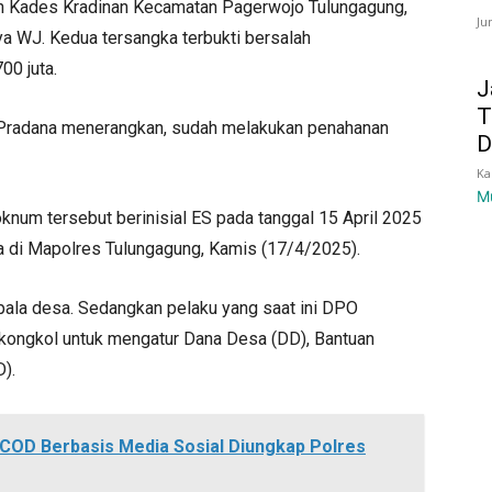
an Kades Kradinan Kecamatan Pagerwojo Tulungagung,
Ju
a WJ. Kedua tersangka terbukti bersalah
00 juta.
J
T
Pradana menerangkan, sudah melakukan penahanan
D
Ka
M
knum tersebut berinisial ES pada tanggal 15 April 2025
a di Mapolres Tulungagung, Kamis (17/4/2025).
ala desa. Sedangkan pelaku yang saat ini DPO
kongkol untuk mengatur Dana Desa (DD), Bantuan
).
 COD Berbasis Media Sosial Diungkap Polres