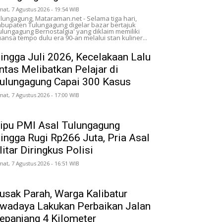
mat, 7 Agustus 2026 - 19:54 WIB
lungagung, Mataraman.net - Selama tiga hari,
bupaten Tulungagung digelar bazar bertajuk
ulungagung Bernostalgia' yang diklaim memiliki
ansa tempo dulu era 90-an melalui stan kuliner...
ingga Juli 2026, Kecelakaan Lalu
intas Melibatkan Pelajar di
ulungagung Capai 300 Kasus
mat, 7 Agustus 2026 - 17:00 WIB
ipu PMI Asal Tulungagung
ingga Rugi Rp266 Juta, Pria Asal
litar Diringkus Polisi
mat, 7 Agustus 2026 - 16:51 WIB
usak Parah, Warga Kalibatur
wadaya Lakukan Perbaikan Jalan
epanjang 4 Kilometer