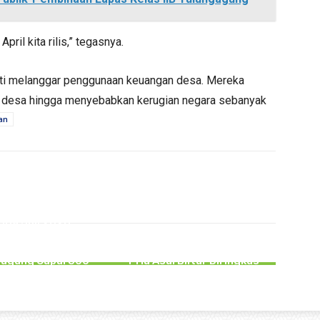
pril kita rilis,” tegasnya.
ukti melanggar penggunaan keuangan desa. Mereka
 desa hingga menyebabkan kerugian negara sebanyak
an
PERISTIWA
PERISTIWA
gga Juli 2026,
akaan Lalu lintas
Tipu PMI Asal Tulungagung
atkan Pelajar di
Hingga Rugi Rp266 Juta,
gagung Capai 300
Pria Asal Blitar Diringkus
Kasus
Polisi