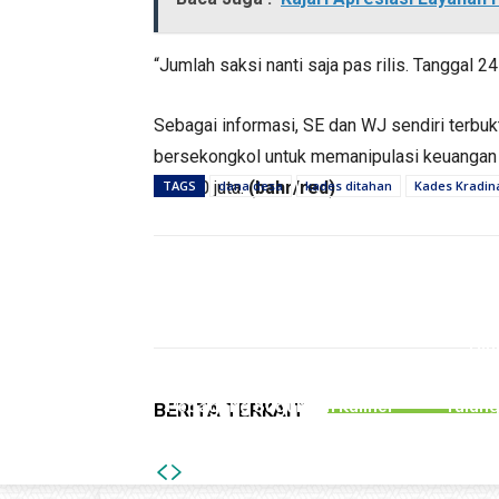
“Jumlah saksi nanti saja pas rilis. Tanggal 24 A
Sebagai informasi, SE dan WJ sendiri terb
bersekongkol untuk memanipulasi keuangan
Rp 700 juta.
TAGS
dana desa
(bahr/red)
kades ditahan
Kades Kradin
Bagikan
PEMERINTAHAN
Hin
Gelar Bazar Tulungagung
Kecel
Bernostalgia, Tak Semua
Melib
Pedagang Suguhkan Kuliner
Tulun
BERITA TERKAIT
Jadul