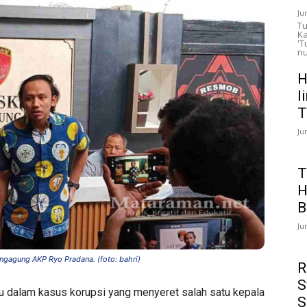
Ju
Tu
Ka
'T
nu
H
l
T
Ju
T
H
B
Ju
ungagung AKP Ryo Pradana. (foto: bahri)
R
S
u dalam kasus korupsi yang menyeret salah satu kepala
S