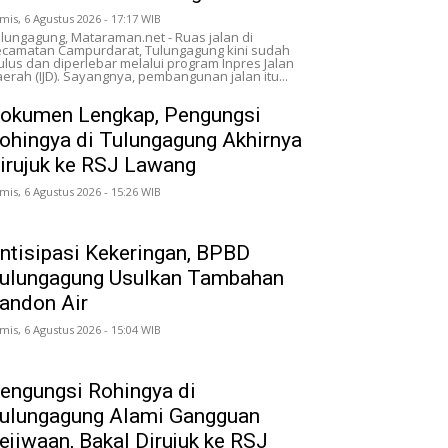
mis, 6 Agustus 2026 - 17:17 WIB
lungagung, Mataraman.net - Ruas jalan di
camatan Campurdarat, Tulungagung kini sudah
lus dan diperlebar melalui program Inpres Jalan
erah (IJD). Sayangnya, pembangunan jalan itu...
okumen Lengkap, Pengungsi
ohingya di Tulungagung Akhirnya
irujuk ke RSJ Lawang
mis, 6 Agustus 2026 - 15:26 WIB
ntisipasi Kekeringan, BPBD
ulungagung Usulkan Tambahan
andon Air
mis, 6 Agustus 2026 - 15:04 WIB
engungsi Rohingya di
ulungagung Alami Gangguan
ejiwaan, Bakal Dirujuk ke RSJ