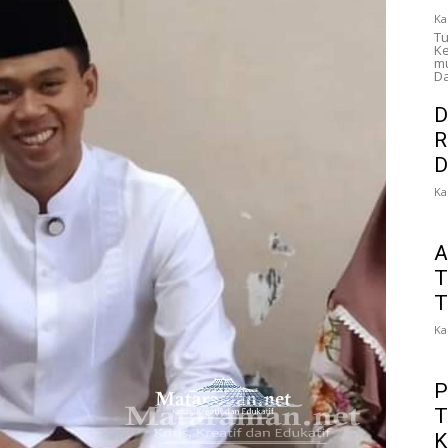
Ka
Tu
Ke
mu
Da
D
R
D
Ka
A
T
T
Ka
P
T
K