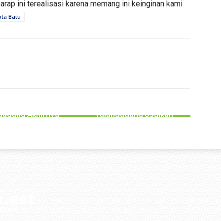
rap ini terealisasi karena memang ini keinginan kami
ota Batu
EMERINTAHAN
PEMERINTAHAN
umen Lengkap,
ngsi Rohingya di
Antisipasi Kekeringan, BPBD
gagung Akhirnya
Tulungagung Usulkan
uk ke RSJ Lawang
Tambahan Tandon Air