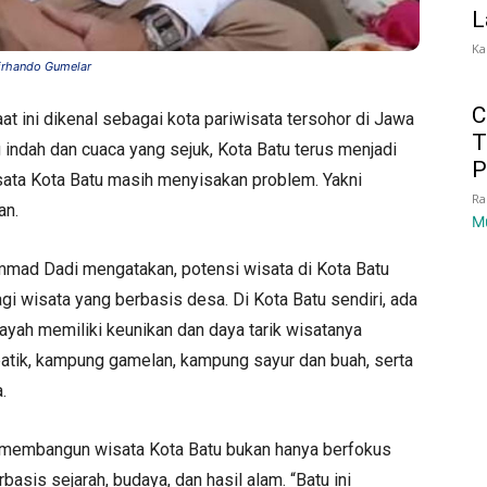
L
Ka
irhando Gumelar
C
at ini dikenal sebagai kota pariwisata tersohor di Jawa
T
indah dan cuaca yang sejuk, Kota Batu terus menjadi
P
isata Kota Batu masih menyisakan problem. Yakni
Ra
an.
M
mad Dadi mengatakan, potensi wisata di Kota Batu
lagi wisata yang berbasis desa. Di Kota Batu sendiri, ada
ayah memiliki keunikan dan daya tarik wisatanya
batik, kampung gamelan, kampung sayur dan buah, serta
.
a membangun wisata Kota Batu bukan hanya berfokus
rbasis sejarah, budaya, dan hasil alam. “Batu ini