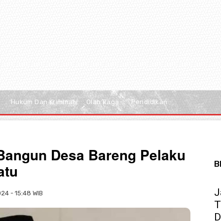
Hukum Dan Kriminal
Olah Raga
Pendidikan
 Bangun Desa Bareng Pelaku
B
atu
J
24 - 15:48 WIB
T
D