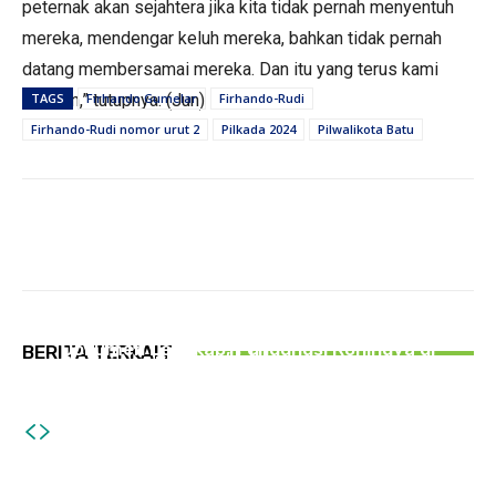
peternak akan sejahtera jika kita tidak pernah menyentuh
mereka, mendengar keluh mereka, bahkan tidak pernah
datang membersamai mereka. Dan itu yang terus kami
lakukan,” tutupnya. (Jun)
TAGS
Firhando Gumelar
Firhando-Rudi
Firhando-Rudi nomor urut 2
Pilkada 2024
Pilwalikota Batu
PEMERINTAHAN
Jalan Mulus di Campurdarat Tulungagung
PEMERINTAHAN
Masih Gelap Gulita, Dishub Usulkan Pasang 50
PEMERINTAHAN
Dokumen Lengkap, Pengungsi Rohingya di
BERITA TERKAIT
PJU
Antisipasi Kekeringan, BPBD Tulungagung
Tulungagung Akhirnya Dirujuk ke RSJ Lawang
Usulkan Tambahan Tandon Air