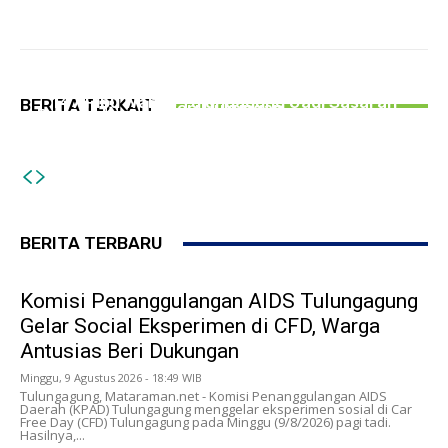
PEMERINTAHAN
Komisi Penanggulangan AIDS Tulungagung
PEMERINTAHAN
Gelar Social Eksperimen di CFD, Warga Antusias
PERISTIWA
147 Ribu Warga Tulungagung Jadi Sasaran
BERITA TERKAIT
Beri Dukungan
Dugaan Keracunan MBG di Tulungagung, SPPG
Bapang, Penyaluran Tahap II Hanya Beras
Pakisrejo Baru Ajukan SLHS Pasca Insiden
BERITA TERBARU
Komisi Penanggulangan AIDS Tulungagung
Gelar Social Eksperimen di CFD, Warga
Antusias Beri Dukungan
Minggu, 9 Agustus 2026 - 18:49 WIB
Tulungagung, Mataraman.net - Komisi Penanggulangan AIDS
Daerah (KPAD) Tulungagung menggelar eksperimen sosial di Car
Free Day (CFD) Tulungagung pada Minggu (9/8/2026) pagi tadi.
Hasilnya,...