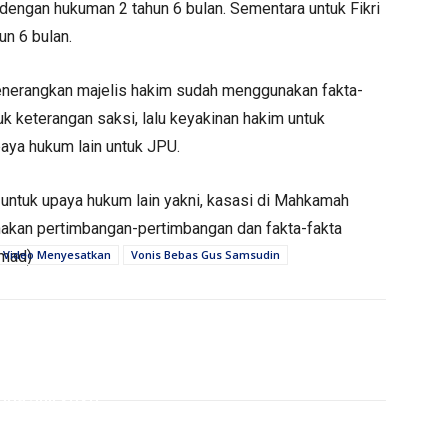
engan hukuman 2 tahun 6 bulan. Sementara untuk Fikri
un 6 bulan.
menerangkan majelis hakim sudah menggunakan fakta-
uk keterangan saksi, lalu keyakinan hakim untuk
aya hukum lain untuk JPU.
untuk upaya hukum lain yakni, kasasi di Mahkamah
akan pertimbangan-pertimbangan dan fakta-fakta
(mad)
Video Menyesatkan
Vonis Bebas Gus Samsudin
PERISTIWA
PERISTIWA
gga Juli 2026,
akaan Lalu lintas
Tipu PMI Asal Tulungagung
atkan Pelajar di
Hingga Rugi Rp266 Juta,