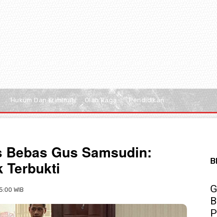
Hukum Dan Kriminal
Olah Raga
Pendidikan
is Bebas Gus Samsudin:
B
 Terbukti
G
15:00 WIB
B
P