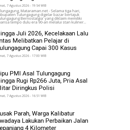
mat, 7 Agustus 2026 - 19:54 WIB
lungagung, Mataraman.net - Selama tiga hari,
bupaten Tulungagung digelar bazar bertajuk
ulungagung Bernostalgia' yang diklaim memiliki
ansa tempo dulu era 90-an melalui stan kuliner...
ingga Juli 2026, Kecelakaan Lalu
intas Melibatkan Pelajar di
ulungagung Capai 300 Kasus
mat, 7 Agustus 2026 - 17:00 WIB
ipu PMI Asal Tulungagung
ingga Rugi Rp266 Juta, Pria Asal
litar Diringkus Polisi
mat, 7 Agustus 2026 - 16:51 WIB
usak Parah, Warga Kalibatur
wadaya Lakukan Perbaikan Jalan
epanjang 4 Kilometer