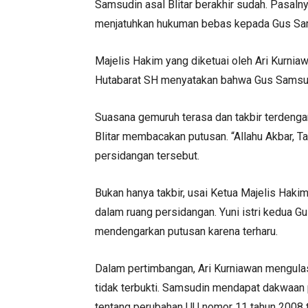
Samsudin asal Blitar berakhir sudah. Pasaln
menjatuhkan hukuman bebas kepada Gus Sa
Majelis Hakim yang diketuai oleh Ari Kurniaw
Hutabarat SH menyatakan bahwa Gus Samsudi
Suasana gemuruh terasa dan takbir terdengar
Blitar membacakan putusan. “Allahu Akbar, Tak
persidangan tersebut.
Bukan hanya takbir, usai Ketua Majelis Haki
dalam ruang persidangan. Yuni istri kedua 
mendengarkan putusan karena terharu.
Dalam pertimbangan, Ari Kurniawan mengul
tidak terbukti. Samsudin mendapat dakwaan
tentang perubahan UU nomor 11 tahun 2008 te