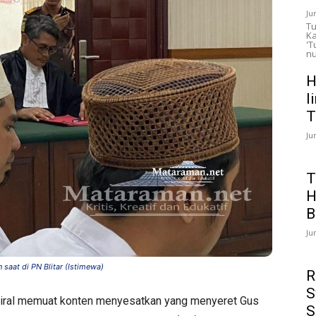
Ju
Tu
Ka
'T
nu
H
l
T
Ju
T
H
B
Ju
saat di PN Blitar (Istimewa)
R
S
viral memuat konten menyesatkan yang menyeret Gus
S