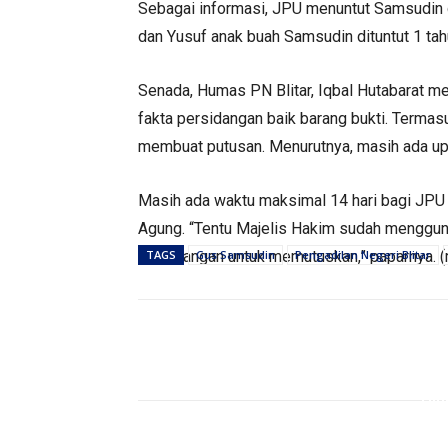
Sebagai informasi, JPU menuntut Samsudin d
dan Yusuf anak buah Samsudin dituntut 1 tah
Senada, Humas PN Blitar, Iqbal Hutabarat 
fakta persidangan baik barang bukti. Termas
membuat putusan. Menurutnya, masih ada up
Masih ada waktu maksimal 14 hari bagi JPU 
Agung. “Tentu Majelis Hakim sudah menggun
persidangan untuk memutuskan,” paparnya. 
TAGS
Gus Samsudin
Pengadilan Negeri Blitar
Bagikan
PEMERINTAHAN
Hin
Gelar Bazar Tulungagung
Kecel
Bernostalgia, Tak Semua
Melib