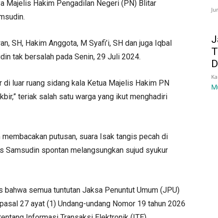
ya Majelis Hakim Pengadilan Negeri (PN) Blitar
Ju
msudin.
J
an, SH, Hakim Anggota, M Syafi’i, SH dan juga Iqbal
T
n tak bersalah pada Senin, 29 Juli 2024.
D
Ka
 di luar ruang sidang kala Ketua Majelis Hakim PN
M
bir,” teriak salah satu warga yang ikut menghadiri
m membacakan putusan, suara Isak tangis pecah di
Gus Samsudin spontan melangsungkan sujud syukur
as bahwa semua tuntutan Jaksa Penuntut Umum (JPU)
 pasal 27 ayat (1) Undang-undang Nomor 19 tahun 2026
ntang Informasi Transaksi Elektronik (ITE).