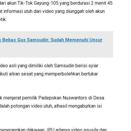
ari akun Tik-Tok Gayung-105 yang berdurasi 2 menit 45
t informasi utuh dari video yang diunggah oleh akun
tik.
is Bebas Gus Samsudin: Sudah Memenuhi Unsur
eo asli yang dimiliki oleh Samsudin berisi syiar
ikuti aliran sesat yang memperbolehkan bertukar
uk menjerat pemilik Padepokan Nuswantoro di Desa
lah potongan video utuh, alhasil mengaburkan isi
 menerangkan dakwaan JPU adanya video asusila dan