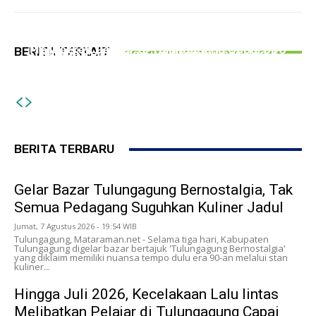
PERISTIWA
PEMERINTAHAN
Hingga Juli 2026, Kecelakaan Lalu lintas
Gelar Bazar Tulungagung Bernostalgia, Tak
PERISTIWA
Melibatkan Pelajar di Tulungagung Capai 300
BERITA TERKAIT
Semua Pedagang Suguhkan Kuliner Jadul
Tipu PMI Asal Tulungagung Hingga Rugi Rp266
Kasus
Juta, Pria Asal Blitar Diringkus Polisi
BERITA TERBARU
Gelar Bazar Tulungagung Bernostalgia, Tak
Semua Pedagang Suguhkan Kuliner Jadul
Jumat, 7 Agustus 2026 - 19:54 WIB
Tulungagung, Mataraman.net - Selama tiga hari, Kabupaten
Tulungagung digelar bazar bertajuk 'Tulungagung Bernostalgia'
yang diklaim memiliki nuansa tempo dulu era 90-an melalui stan
kuliner...
Hingga Juli 2026, Kecelakaan Lalu lintas
Melibatkan Pelajar di Tulungagung Capai