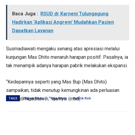
Baca Juga :
RSUD dr Karneni Tulungagung
Hadirkan 'Aplikasi Angrem' Mudahkan Pasien
Dapatkan Layanan
Susmadiawati mengaku senang atas apresiasi melalui
kunjungan Mas Dhito menaruh harapan positif. Pasalnya, ia
tak menampik adanya harapan pabrik melakukan ekspansi.
“Kedepannya seperti yang Mas Bup (Mas Dhito)
sampaikan, tidak menutup kemungkinan ada perluasan
selain di Ngadiluwih,” ujarnya. (mad)
TAGS
Bupati Kediri
Mas Dhito
Pabrik Roti