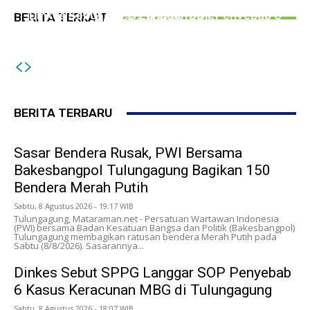
Bakesbangpol Tulungagung Bagikan 150
PERISTIWA
Dinkes Sebut SPPG Langgar SOP Penyebab 6
BERITA TERKAIT
Bendera Merah Putih
Rombongan Pengantin di Tulungagung Terlibat
Kasus Keracunan MBG di Tulungagung
Kecelakaan Beruntun, 12 Korban Luka-Luka
BERITA TERBARU
Sasar Bendera Rusak, PWI Bersama
Bakesbangpol Tulungagung Bagikan 150
Bendera Merah Putih
Sabtu, 8 Agustus 2026 - 19:17 WIB
Tulungagung, Mataraman.net - Persatuan Wartawan Indonesia
(PWI) bersama Badan Kesatuan Bangsa dan Politik (Bakesbangpol)
Tulungagung membagikan ratusan bendera Merah Putih pada
Sabtu (8/8/2026). Sasarannya...
Dinkes Sebut SPPG Langgar SOP Penyebab
6 Kasus Keracunan MBG di Tulungagung
Sabtu, 8 Agustus 2026 - 18:07 WIB