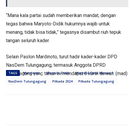
“Mana kala partai sudah memberikan mandat, dengan
tegas bahwa Maryoto-Didik hukumnya wajib untuk
menang, tidak bisa tidak,” tegasnya disambut riuh tepuk
tangan seluruh kader.
Selain Paslon Mardinoto, turut hadir kader-kader DPD
NasDem Tulungagung, termasuk Anggota DPRD
Tulungagung yang tahun ini mendapat 6 kursi dewan. (mad)
TAGS
Mardinoto
Maryoto-Didik
Maryoto-Didik Nomor 3
NasDem Tulungagung
Pilkada 2024
Pilkada Tulungagung
PEMERINTAHAN
Sasar Bendera Rusak, PWI Bersama
PEMERINTAHAN