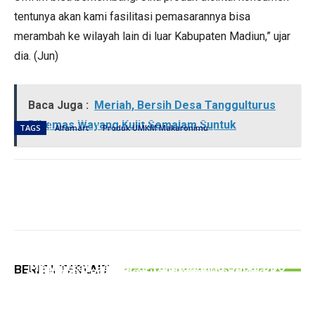
tentunya akan kami fasilitasi pemasarannya bisa
merambah ke wilayah lain di luar Kabupaten Madiun,” ujar
dia. (Jun)
Baca Juga :
Meriah, Bersih Desa Tanggulturus
Dikemas Wayang Kulit Semalam Suntuk
TAGS
Alfamart
Produk UMKM Makaronimu
PERISTIWA
PEMERINTAHAN
Hingga Juli 2026, Kecelakaan Lalu lintas
Gelar Bazar Tulungagung Bernostalgia, Tak
PERISTIWA
Melibatkan Pelajar di Tulungagung Capai 300
BERITA TERKAIT
Semua Pedagang Suguhkan Kuliner Jadul
Tipu PMI Asal Tulungagung Hingga Rugi Rp266
Kasus
Juta, Pria Asal Blitar Diringkus Polisi