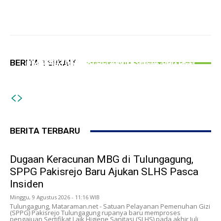
NEWS
PERISTIWA
PEMERINTAHAN
MWCNU Besuki Gelar Istighosah Berharap
Dugaan Keracunan MBG di Tulungagung, SPPG
Sasar Bendera Rusak, PWI Bersama
Muktamar ke-35 Berjalan Lancar dan Beri
BERITA TERKAIT
Pakisrejo Baru Ajukan SLHS Pasca Insiden
Bakesbangpol Tulungagung Bagikan 150
Teladan
Bendera Merah Putih
BERITA TERBARU
Dugaan Keracunan MBG di Tulungagung,
SPPG Pakisrejo Baru Ajukan SLHS Pasca
Insiden
Minggu, 9 Agustus 2026 - 11:16 WIB
Tulungagung, Mataraman.net - Satuan Pelayanan Pemenuhan Gizi
(SPPG) Pakisrejo Tulungagung rupanya baru memproses
pengajuan Sertifikat Laik Higiene Sanitasi (SLHS) pada akhir Juli