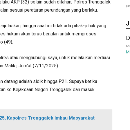
Pelaku AKP (32) selain sudah ditahan, Polres Trenggalek
Ju
lan sesuai peraturan perundangan yang berlaku.
J
elaskan, hingga saat ini tidak ada pihak-pihak yang
T
oses hukum akan terus berjalan untuk memproses
D
o (49).
Ka
M
polres atau menghubungi saya, untuk melakukan mediasi
n Maliki, Jum’at (7/11/2025).
datang adalah sidik hingga P21. Supaya ketika
kan ke Kejaksaan Negeri Trenggalek dan masuk
25, Kapolres Trenggalek Imbau Masyarakat