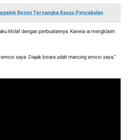
ggalek Resmi Tersangka Kasus Pencabulan
ku khilaf dengan perbuatannya. Karena ia mengklaim
g emosi saya. Diajak bicara udah mancing emosi saya,”