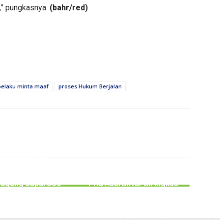
,” pungkasnya.
(bahr/red)
pelaku minta maaf
proses Hukum Berjalan
PERISTIWA
PERISTIWA
gga Juli 2026,
akaan Lalu lintas
Tipu PMI Asal Tulungagung
atkan Pelajar di
Hingga Rugi Rp266 Juta,
gagung Capai 300
Pria Asal Blitar Diringkus
Kasus
Polisi