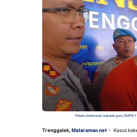
Pelaku kekerasan kepada guru SMPN 1 
Trenggalek,
Mataraman.net
– Kasus keke