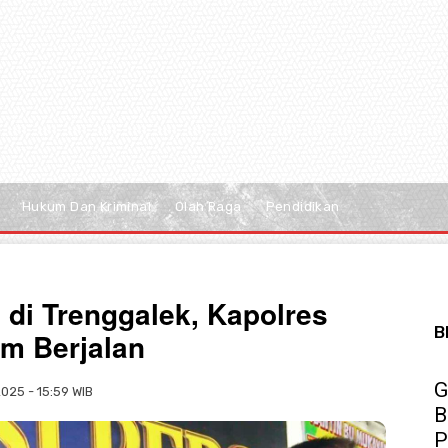
Hukum Dan Kriminal
Olah Raga
Pendidikan
di Trenggalek, Kapolres
B
m Berjalan
G
025 - 15:59 WIB
B
P