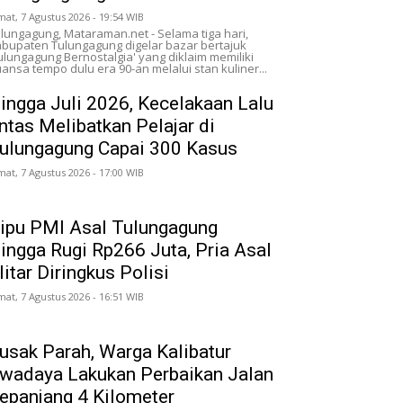
mat, 7 Agustus 2026 - 19:54 WIB
lungagung, Mataraman.net - Selama tiga hari,
bupaten Tulungagung digelar bazar bertajuk
ulungagung Bernostalgia' yang diklaim memiliki
ansa tempo dulu era 90-an melalui stan kuliner...
ingga Juli 2026, Kecelakaan Lalu
intas Melibatkan Pelajar di
ulungagung Capai 300 Kasus
mat, 7 Agustus 2026 - 17:00 WIB
ipu PMI Asal Tulungagung
ingga Rugi Rp266 Juta, Pria Asal
litar Diringkus Polisi
mat, 7 Agustus 2026 - 16:51 WIB
usak Parah, Warga Kalibatur
wadaya Lakukan Perbaikan Jalan
epanjang 4 Kilometer