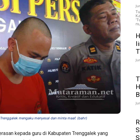
Ju
Tu
Ka
'T
nu
H
l
T
Ju
T
H
B
Ju
Trenggalek mengaku menyesal dan minta maaf. (bahr)
R
S
rasan kepada guru di Kabupaten Trenggalek yang
S