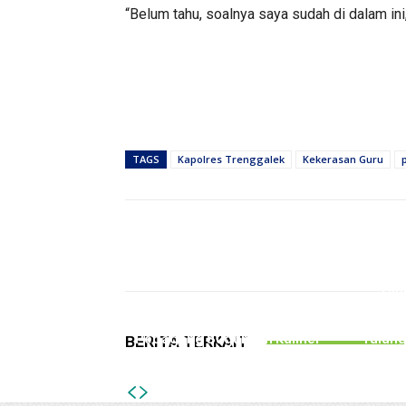
“Belum tahu, soalnya saya sudah di dalam ini
TAGS
Kapolres Trenggalek
Kekerasan Guru
Bagikan
PEMERINTAHAN
Hin
Gelar Bazar Tulungagung
Kecel
Bernostalgia, Tak Semua
Melib
Pedagang Suguhkan Kuliner
Tulun
BERITA TERKAIT
Jadul