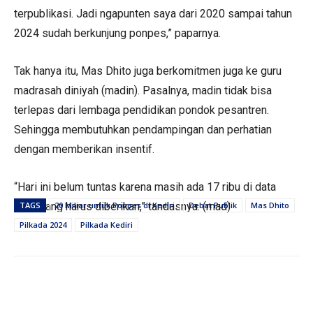
terpublikasi. Jadi ngapunten saya dari 2020 sampai tahun
2024 sudah berkunjung ponpes,” paparnya.
Tak hanya itu, Mas Dhito juga berkomitmen juga ke guru
madrasah diniyah (madin). Pasalnya, madin tidak bisa
terlepas dari lembaga pendidikan pondok pesantren.
Sehingga membutuhkan pendampingan dan perhatian
dengan memberikan insentif.
“Hari ini belum tuntas karena masih ada 17 ribu di data
kami yang harus diberikan,” tandasnya. (mad)
TAGS
20 Miliar untuk Ponpes di Kediri
Debat Publik
Mas Dhito
Pilkada 2024
Pilkada Kediri