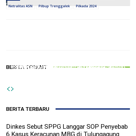
Netralitas ASN
Pilbup Trenggalek
Pilkada 2024
PEMERINTAHAN
PERISTIWA
Dinkes Sebut SPPG Langgar SOP Penyebab 6
PEMERINTAHAN
Rombongan Pengantin di Tulungagung Terlibat
BERITA TERKAIT
Kasus Keracunan MBG di Tulungagung
Gelar Bazar Tulungagung Bernostalgia, Tak
Kecelakaan Beruntun, 12 Korban Luka-Luka
Semua Pedagang Suguhkan Kuliner Jadul
BERITA TERBARU
Dinkes Sebut SPPG Langgar SOP Penyebab
6 Kasus Keracunan MBG di Tulungagung