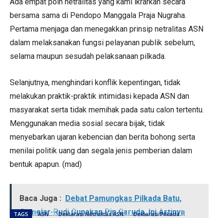
Ada empat poin netralitas yang kami ikrarkan secara
bersama sama di Pendopo Manggala Praja Nugraha.
Pertama menjaga dan menegakkan prinsip netralitas ASN
dalam melaksanakan fungsi pelayanan publik sebelum,
selama maupun sesudah pelaksanaan pilkada.
Selanjutnya, menghindari konflik kepentingan, tidak
melakukan praktik-praktik intimidasi kepada ASN dan
masyarakat serta tidak memihak pada satu calon tertentu.
Menggunakan media sosial secara bijak, tidak
menyebarkan ujaran kebencian dan berita bohong serta
menilai politik uang dan segala jenis pemberian dalam
bentuk apapun. (mad)
Baca Juga :
Debat Pamungkas Pilkada Batu,
Gumelar-Rudi Gunakan Pin Garuda, Ini Artinya
TAGS
ASN
Deklarasi Netralitas ASN
Deklarasi Pilkada