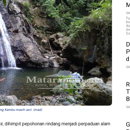
M
Sa
Tu
In
da
me
Sa
D
P
d
Sa
R
T
B
Sa
rang Kambu masih asri. (mad)
G
ir, dihimpit pepohonan rindang menjadi perpaduan alam