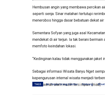
Hembusan angin yang membawa percikan air d
seperti senja. Sinar matahari tertutupi rer
menerobos hingga dasar bebatuan dekat air t
Sementara Sofyan yang juga asal Kecamata
mendekat di air terjun. Ia tak berani berma
memfoto keindahan lokasi.
“Kedinginan kalau tidak menggunakan jaket i
Sebagai informasi Wisata Banyu Nget sempat
kepengurusan internal wisata menjadi terbe
dan keasrian alam masih tersimpan. (mad)
TAGS
Air Terjun Urang Kambu
Embung
Wisa