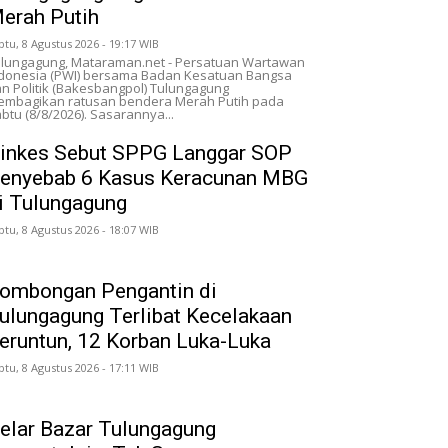
erah Putih
btu, 8 Agustus 2026 - 19:17 WIB
lungagung, Mataraman.net - Persatuan Wartawan
donesia (PWI) bersama Badan Kesatuan Bangsa
n Politik (Bakesbangpol) Tulungagung
mbagikan ratusan bendera Merah Putih pada
btu (8/8/2026). Sasarannya...
inkes Sebut SPPG Langgar SOP
enyebab 6 Kasus Keracunan MBG
i Tulungagung
btu, 8 Agustus 2026 - 18:07 WIB
ombongan Pengantin di
ulungagung Terlibat Kecelakaan
eruntun, 12 Korban Luka-Luka
btu, 8 Agustus 2026 - 17:11 WIB
elar Bazar Tulungagung