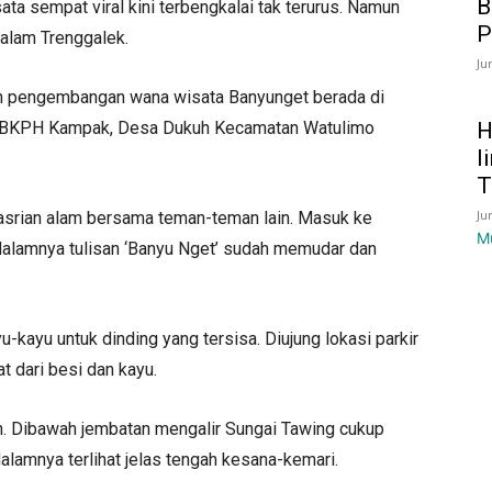
B
ta sempat viral kini terbengkalai tak terurus. Namun
P
alam Trenggalek.
Ju
an pengembangan wana wisata Banyunget berada di
H
 BKPH Kampak, Desa Dukuh Kecamatan Watulimo
l
T
Ju
srian alam bersama teman-teman lain. Masuk ke
M
idalamnya tulisan ‘Banyu Nget’ sudah memudar dan
u-kayu untuk dinding yang tersisa. Diujung lokasi parkir
t dari besi dan kayu.
un. Dibawah jembatan mengalir Sungai Tawing cukup
dalamnya terlihat jelas tengah kesana-kemari.