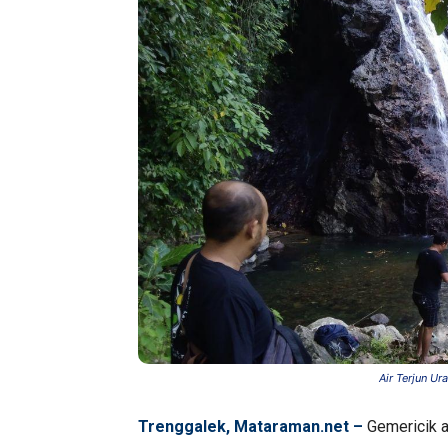
Air Terjun U
Trenggalek, Mataraman.net –
Gemericik a