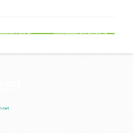
EMERINTAHAN
PERISTIWA
Sebut SPPG Langgar
Rombongan Pengantin di
enyebab 6 Kasus
Tulungagung Terlibat
acunan MBG di
Kecelakaan Beruntun, 12
ulungagung
Korban Luka-Luka
n.net