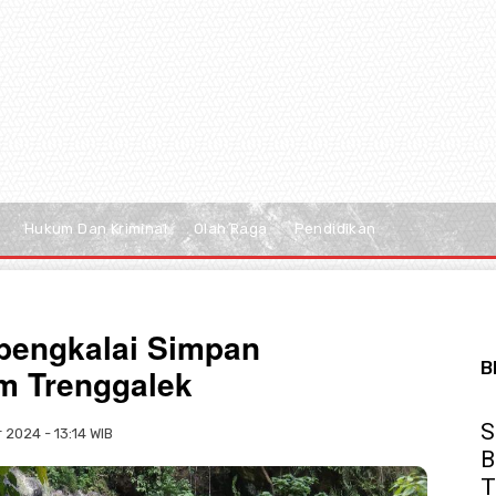
Hukum Dan Kriminal
Olah Raga
Pendidikan
bengkalai Simpan
B
am Trenggalek
S
2024 - 13:14 WIB
B
T