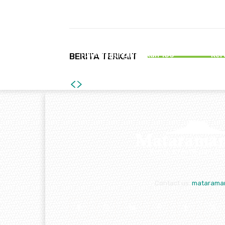
Bagikan
PEMERINTAHAN
P
Sasar Bendera Rusak, PWI
Dinkes 
Bersama Bakesbangpol
SOP P
Tulungagung Bagikan 150
Ker
BERITA TERKAIT
Bendera Merah Putih
T
Contact us:
matarama