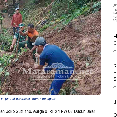
Ju
Tu
la
te
te
T
H
B
Ju
R
S
S
Ju
 longsor di Trenggalek. (BPBD Trenggalek)
J
T
ah Joko Sutrisno, warga di RT 24 RW 03 Dusun Jajar
D