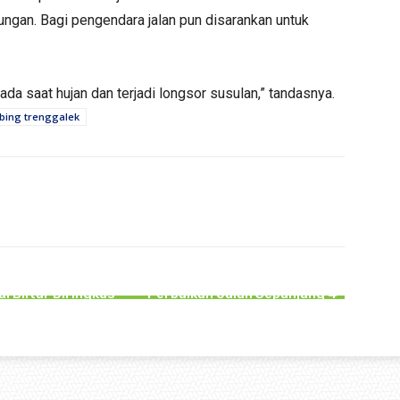
nungan. Bagi pengendara jalan pun disarankan untuk
 saat hujan dan terjadi longsor susulan,” tandasnya.
bing trenggalek
PERISTIWA
PERISTIWA
I Asal Tulungagung
Rusak Parah, Warga
 Rugi Rp266 Juta,
Kalibatur Swadaya Lakukan
al Blitar Diringkus
Perbaikan Jalan Sepanjang 4
Polisi
Kilometer