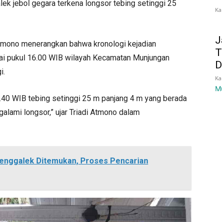
k jebol gegara terkena longsor tebing setinggi 25
Ka
J
tmono menerangkan bahwa kronologi kejadian
T
lai pukul 16.00 WIB wilayah Kecamatan Munjungan
D
i.
Ka
M
03.40 WIB tebing setinggi 25 m panjang 4 m yang berada
alami longsor,” ujar Triadi Atmono dalam
enggalek Ditemukan, Proses Pencarian