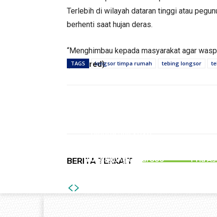
Terlebih di wilayah dataran tinggi atau pegu
berhenti saat hujan deras.
“Menghimbau kepada masyarakat agar waspada
(bahr/red)
TAGS
longsor timpa rumah
tebing longsor
te
Bagikan
PERISTIWA
Hingga Juli 2026,
Kecelakaan Lalu lintas
Tipu PM
Melibatkan Pelajar di
Hingga
Tulungagung Capai 300
Pria As
BERITA TERKAIT
Kasus