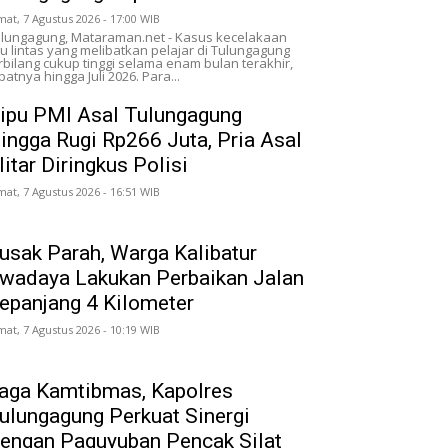
mat, 7 Agustus 2026 - 17:00 WIB
lungagung, Mataraman.net - Kasus kecelakaan
lu lintas yang melibatkan pelajar di Tulungagung
rbilang cukup tinggi selama enam bulan terakhir,
patnya hingga Juli 2026. Para...
ipu PMI Asal Tulungagung
ingga Rugi Rp266 Juta, Pria Asal
litar Diringkus Polisi
mat, 7 Agustus 2026 - 16:51 WIB
usak Parah, Warga Kalibatur
wadaya Lakukan Perbaikan Jalan
epanjang 4 Kilometer
mat, 7 Agustus 2026 - 10:19 WIB
aga Kamtibmas, Kapolres
ulungagung Perkuat Sinergi
engan Paguyuban Pencak Silat