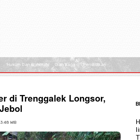
Hukum Dan Kriminal
Olah Raga
Pendidikan
er di Trenggalek Longsor,
B
 Jebol
H
13:48 WIB
l
T