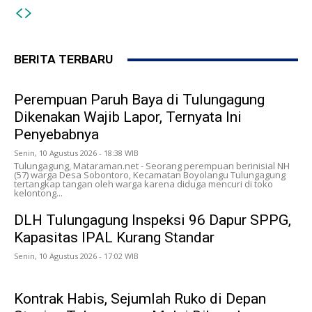
BERITA TERBARU
Perempuan Paruh Baya di Tulungagung
Dikenakan Wajib Lapor, Ternyata Ini
Penyebabnya
Senin, 10 Agustus 2026 - 18:38 WIB
Tulungagung, Mataraman.net - Seorang perempuan berinisial NH
(57) warga Desa Sobontoro, Kecamatan Boyolangu Tulungagung
tertangkap tangan oleh warga karena diduga mencuri di toko
kelontong...
DLH Tulungagung Inspeksi 96 Dapur SPPG,
Kapasitas IPAL Kurang Standar
Senin, 10 Agustus 2026 - 17:02 WIB
Kontrak Habis, Sejumlah Ruko di Depan