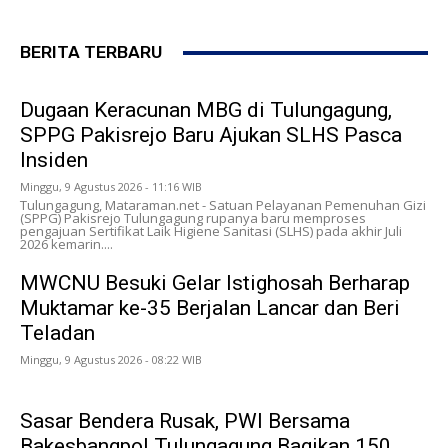
BERITA TERBARU
Dugaan Keracunan MBG di Tulungagung,
SPPG Pakisrejo Baru Ajukan SLHS Pasca
Insiden
Minggu, 9 Agustus 2026 - 11:16 WIB
Tulungagung, Mataraman.net - Satuan Pelayanan Pemenuhan Gizi
(SPPG) Pakisrejo Tulungagung rupanya baru memproses
pengajuan Sertifikat Laik Higiene Sanitasi (SLHS) pada akhir Juli
2026 kemarin....
MWCNU Besuki Gelar Istighosah Berharap
Muktamar ke-35 Berjalan Lancar dan Beri
Teladan
Minggu, 9 Agustus 2026 - 08:22 WIB
Sasar Bendera Rusak, PWI Bersama
Bakesbangpol Tulungagung Bagikan 150