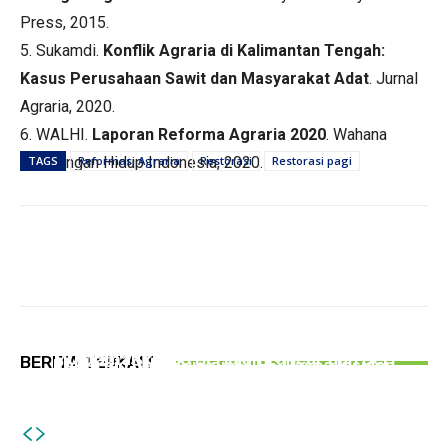
Press, 2015.
5. Sukamdi.
Konflik Agraria di Kalimantan Tengah:
Kasus Perusahaan Sawit dan Masyarakat Adat
. Jurnal
Agraria, 2020.
6. WALHI.
Laporan Reforma Agraria 2020
. Wahana
Lingkungan Hidup Indonesia, 2020.
TAGS
Reformasi Agraria
Restorasi
Restorasi pagi
NEWS
PERISTIWA
PEMERINTAHAN
MWCNU Besuki Gelar Istighosah Berharap
Dugaan Keracunan MBG di Tulungagung, SPPG
Sasar Bendera Rusak, PWI Bersama
Muktamar ke-35 Berjalan Lancar dan Beri
BERITA TERKAIT
Pakisrejo Baru Ajukan SLHS Pasca Insiden
Bakesbangpol Tulungagung Bagikan 150
Teladan
Bendera Merah Putih