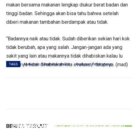
makan bersama makanan lengkap diukur berat badan dan
tinggi badan. Sehingga akan bisa tahu bahwa setelah
diberi makanan tambahan berdampak atau tidak.
“Badannya naik atau tidak. Sudah diberikan sekian hari kok
tidak berubah, apa yang salah. Jangan-jangan ada yang
sakit yang lain atau makannya tidak dihabiskan kalau lu
makannya tidak dihabiskan kita evaluasi,” tutupnya. (mad)
TAGS
Makanan Tambahan Balita
Puskesmas Bandung
PERISTIWA
PEMERINTAHAN
Hingga Juli 2026, Kecelakaan Lalu lintas
Gelar Bazar Tulungagung Bernostalgia, Tak
PERISTIWA
Melibatkan Pelajar di Tulungagung Capai 300
BERITA TERKAIT
Semua Pedagang Suguhkan Kuliner Jadul
Tipu PMI Asal Tulungagung Hingga Rugi Rp266
Kasus
Juta, Pria Asal Blitar Diringkus Polisi