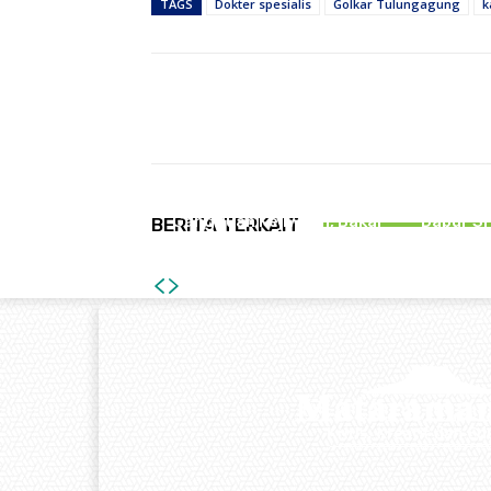
TAGS
Dokter spesialis
Golkar Tulungagung
k
Bagikan
NEWS
P
Pengungsi Rohingya di
Caba
Tulungagung Alami
Tulun
Gangguan Kejiwaan, Bakal
Dapur SP
BERITA TERKAIT
Dirujuk ke RSJ Lawang