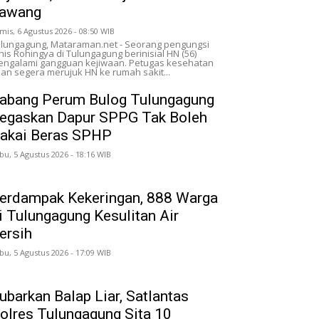
awang
mis, 6 Agustus 2026 - 08:50 WIB
lungagung, Mataraman.net - Seorang pengungsi
nis Rohingya di Tulungagung berinisial HN (56)
ngalami gangguan kejiwaan. Petugas kesehatan
an segera merujuk HN ke rumah sakit...
abang Perum Bulog Tulungagung
egaskan Dapur SPPG Tak Boleh
akai Beras SPHP
bu, 5 Agustus 2026 - 18:16 WIB
erdampak Kekeringan, 888 Warga
i Tulungagung Kesulitan Air
ersih
bu, 5 Agustus 2026 - 17:09 WIB
ubarkan Balap Liar, Satlantas
olres Tulungagung Sita 10