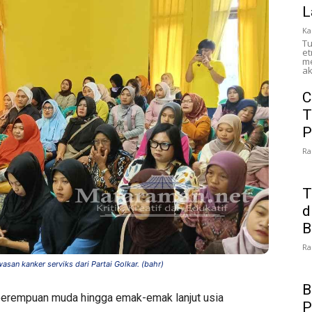
L
Ka
Tu
et
me
ak
C
T
P
Ra
T
d
B
Ra
an kanker serviks dari Partai Golkar. (bahr)
B
perempuan muda hingga emak-emak lanjut usia
P