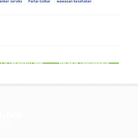
anker serviks
Partai Golkar
wawasan kesehatan
EMERINTAHAN
PERISTIWA
ng Perum Bulog
gagung Tegaskan
Terdampak Kekeringan, 888
PG Tak Boleh Pakai
Warga di Tulungagung
Beras SPHP
Kesulitan Air Bersih