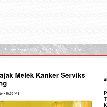
Hukum Dan Kriminal
Olah Raga
Pendidikan
ajak Melek Kanker Serviks
B
ng
P
26 - 18:55 WIB
T
K