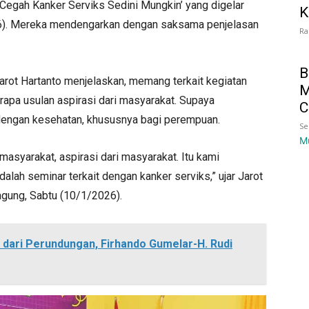
Cegah Kanker Serviks Sedini Mungkin’ yang digelar
K
26). Mereka mendengarkan dengan saksama penjelasan
Ra
B
arot Hartanto menjelaskan, memang terkait kegiatan
M
eberapa usulan aspirasi dari masyarakat. Supaya
C
dengan kesehatan, khususnya bagi perempuan.
Se
M
asyarakat, aspirasi dari masyarakat. Itu kami
alah seminar terkait dengan kanker serviks,” ujar Jarot
agung, Sabtu (10/1/2026).
 dari Perundungan, Firhando Gumelar-H. Rudi