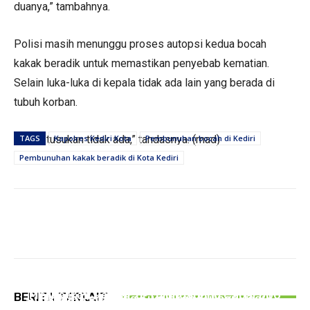
duanya,” tambahnya.
Polisi masih menunggu proses autopsi kedua bocah
kakak beradik untuk memastikan penyebab kematian.
Selain luka-luka di kepala tidak ada lain yang berada di
tubuh korban.
“Kalau tusukan tidak ada,” tandasnya. (mad)
TAGS
Kapolres Kediri Kota
Pembunuhan bocah di Kediri
Pembunuhan kakak beradik di Kota Kediri
PERISTIWA
PEMERINTAHAN
Hingga Juli 2026, Kecelakaan Lalu lintas
Gelar Bazar Tulungagung Bernostalgia, Tak
PERISTIWA
Melibatkan Pelajar di Tulungagung Capai 300
BERITA TERKAIT
Semua Pedagang Suguhkan Kuliner Jadul
Tipu PMI Asal Tulungagung Hingga Rugi Rp266
Kasus