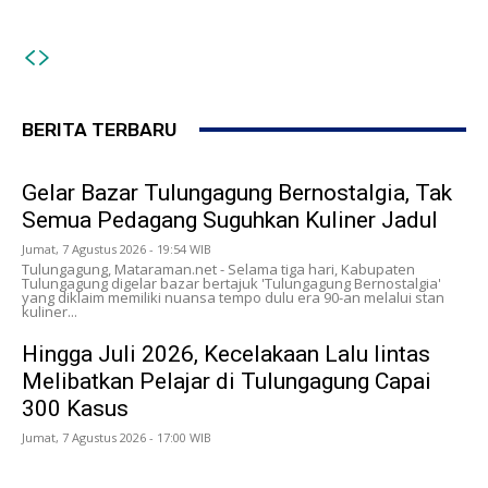
Juta, Pria Asal Blitar Diringkus Polisi
BERITA TERBARU
Gelar Bazar Tulungagung Bernostalgia, Tak
Semua Pedagang Suguhkan Kuliner Jadul
Jumat, 7 Agustus 2026 - 19:54 WIB
Tulungagung, Mataraman.net - Selama tiga hari, Kabupaten
Tulungagung digelar bazar bertajuk 'Tulungagung Bernostalgia'
yang diklaim memiliki nuansa tempo dulu era 90-an melalui stan
kuliner...
Hingga Juli 2026, Kecelakaan Lalu lintas
Melibatkan Pelajar di Tulungagung Capai
300 Kasus
Jumat, 7 Agustus 2026 - 17:00 WIB