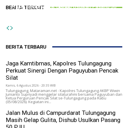
Jalan Mulus di Campurdarat Tulungagung
Perkuat Sinergi Dengan Paguyuban Pencak
PEMERINTAHAN
Masih Gelap Gulita, Dishub Usulkan Pasang 50
BERITA TERKAIT
Silat
Dokumen Lengkap, Pengungsi Rohingya di
PJU
Tulungagung Akhirnya Dirujuk ke RSJ Lawang
BERITA TERBARU
Jaga Kamtibmas, Kapolres Tulungagung
Perkuat Sinergi Dengan Paguyuban Pencak
Silat
Kamis, 6 Agustus 2026 - 20:35 WIB
Tulungagung, Mataraman.net - Kapolres Tulungagung AKBP Wiwin
Junianto Supriyadi menggelar silaturahmi bersama Paguyuban dan
Ketua Perguruan Pencak Silat se-Tulungagung pada Rabu
(05/08/2026). Kegiatan ini...
Jalan Mulus di Campurdarat Tulungagung
Masih Gelap Gulita, Dishub Usulkan Pasang
50 PJU