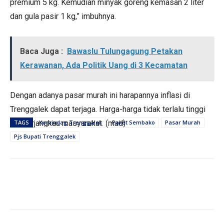
premium 5 kg. Kemudian minyak goreng kemasan 2 liter
dan gula pasir 1 kg,” imbuhnya.
Baca Juga :
Bawaslu Tulungagung Petakan
Kerawanan, Ada Politik Uang di 3 Kecamatan
Dengan adanya pasar murah ini harapannya inflasi di
Trenggalek dapat terjaga. Harga-harga tidak terlalu tinggi
dan terjangkau masyarakat. (mad)
TAGS
Komindag Trenggalek
Paket Sembako
Pasar Murah
Pjs Bupati Trenggalek
PEMERINTAHAN
PEMERINTAHAN
Jaga Kamtibmas, Kapolres Tulungagung