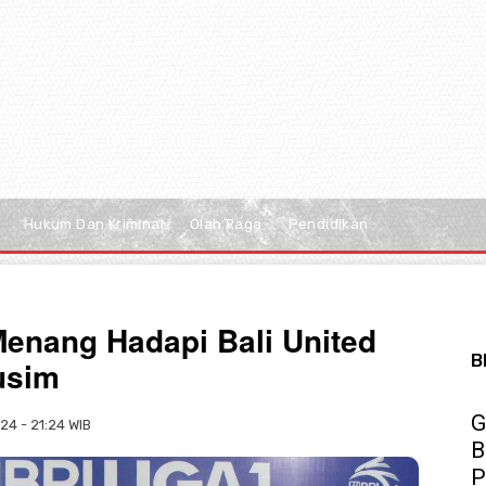
Hukum Dan Kriminal
Olah Raga
Pendidikan
Menang Hadapi Bali United
B
usim
G
24 - 21:24 WIB
B
P