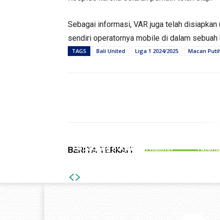
Sebagai informasi, VAR juga telah disiapkan
sendiri operatornya mobile di dalam sebuah 
(mad)
TAGS
Bali United
Liga 1 2024/2025
Macan Puti
Bagikan
PEMERINTAHAN
Hin
Gelar Bazar Tulungagung
Kecel
Bernostalgia, Tak Semua
Melib
Pedagang Suguhkan Kuliner
Tulun
BERITA TERKAIT
Jadul