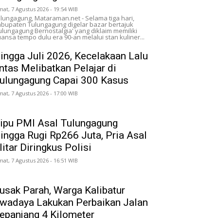
mat, 7 Agustus 2026 - 19:54 WIB
lungagung, Mataraman.net - Selama tiga hari,
bupaten Tulungagung digelar bazar bertajuk
ulungagung Bernostalgia' yang diklaim memiliki
ansa tempo dulu era 90-an melalui stan kuliner...
ingga Juli 2026, Kecelakaan Lalu
intas Melibatkan Pelajar di
ulungagung Capai 300 Kasus
mat, 7 Agustus 2026 - 17:00 WIB
ipu PMI Asal Tulungagung
ingga Rugi Rp266 Juta, Pria Asal
litar Diringkus Polisi
mat, 7 Agustus 2026 - 16:51 WIB
usak Parah, Warga Kalibatur
wadaya Lakukan Perbaikan Jalan
epanjang 4 Kilometer