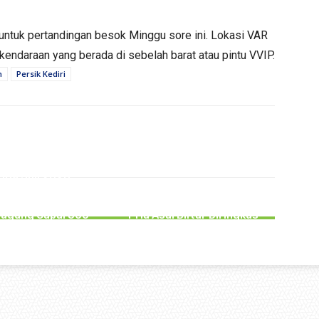
 untuk pertandingan besok Minggu sore ini. Lokasi VAR
kendaraan yang berada di sebelah barat atau pintu VVIP.
h
Persik Kediri
PERISTIWA
PERISTIWA
gga Juli 2026,
akaan Lalu lintas
Tipu PMI Asal Tulungagung
atkan Pelajar di
Hingga Rugi Rp266 Juta,
gagung Capai 300
Pria Asal Blitar Diringkus
Kasus
Polisi