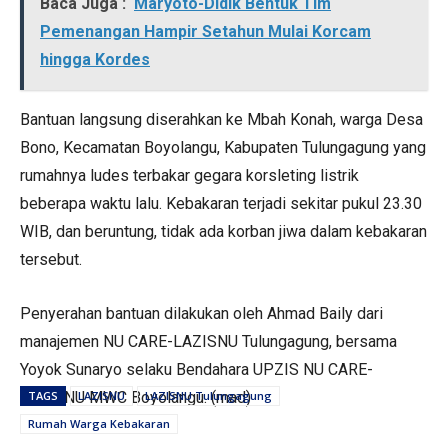
Baca Juga :
Maryoto-Didik Bentuk Tim
Pemenangan Hampir Setahun Mulai Korcam
hingga Kordes
Bantuan langsung diserahkan ke Mbah Konah, warga Desa
Bono, Kecamatan Boyolangu, Kabupaten Tulungagung yang
rumahnya ludes terbakar gegara korsleting listrik
beberapa waktu lalu. Kebakaran terjadi sekitar pukul 23.30
WIB, dan beruntung, tidak ada korban jiwa dalam kebakaran
tersebut.
Penyerahan bantuan dilakukan oleh Ahmad Baily dari
manajemen NU CARE-LAZISNU Tulungagung, bersama
Yoyok Sunaryo selaku Bendahara UPZIS NU CARE-
LAZISNU MWC Boyolangu. (mad)
TAGS
LAZISNU
LAZISNU Tulungagung
Rumah Warga Kebakaran