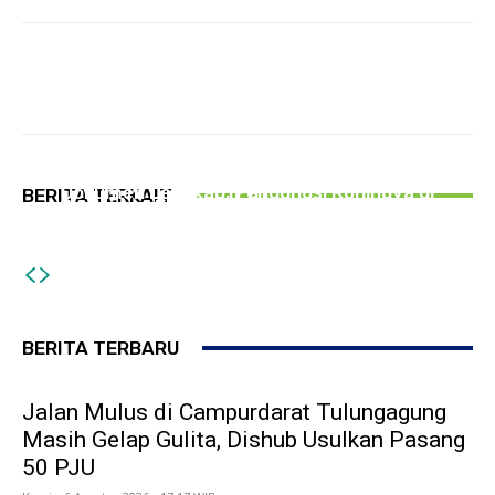
PEMERINTAHAN
Jalan Mulus di Campurdarat Tulungagung
PEMERINTAHAN
Masih Gelap Gulita, Dishub Usulkan Pasang 50
PEMERINTAHAN
Dokumen Lengkap, Pengungsi Rohingya di
BERITA TERKAIT
PJU
Antisipasi Kekeringan, BPBD Tulungagung
Tulungagung Akhirnya Dirujuk ke RSJ Lawang
Usulkan Tambahan Tandon Air
BERITA TERBARU
Jalan Mulus di Campurdarat Tulungagung
Masih Gelap Gulita, Dishub Usulkan Pasang
50 PJU