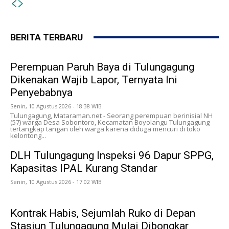
BERITA TERBARU
Perempuan Paruh Baya di Tulungagung
Dikenakan Wajib Lapor, Ternyata Ini
Penyebabnya
Senin, 10 Agustus 2026 - 18:38 WIB
Tulungagung, Mataraman.net - Seorang perempuan berinisial NH
(57) warga Desa Sobontoro, Kecamatan Boyolangu Tulungagung
tertangkap tangan oleh warga karena diduga mencuri di toko
kelontong...
DLH Tulungagung Inspeksi 96 Dapur SPPG,
Kapasitas IPAL Kurang Standar
Senin, 10 Agustus 2026 - 17:02 WIB
Kontrak Habis, Sejumlah Ruko di Depan
Stasiun Tulungagung Mulai Dibongkar