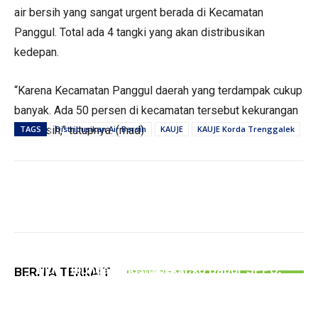
air bersih yang sangat urgent berada di Kecamatan
Panggul. Total ada 4 tangki yang akan distribusikan
kedepan.
“Karena Kecamatan Panggul daerah yang terdampak cukup
banyak. Ada 50 persen di kecamatan tersebut kekurangan
air bersih,” tutupnya. (mad)
TAGS
Distribusikan Air Bersih
KAUJE
KAUJE Korda Trenggalek
HUKUM DAN KRIMINAL
Perempuan Paruh Baya di Tulungagung
PEMERINTAHAN
Dikenakan Wajib Lapor, Ternyata Ini
PERISTIWA
DLH Tulungagung Inspeksi 96 Dapur SPPG,
BERITA TERKAIT
Penyebabnya
Kontrak Habis, Sejumlah Ruko di Depan Stasiun
Kapasitas IPAL Kurang Standar
Tulungagung Mulai Dibongkar