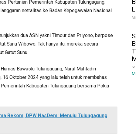
B
Dinas Pertanian Pemerintah Kabupaten Tulungagung.
L
langgaran netralitas ke Badan Kepegawaian Nasional
Mi
S
nunjukkan dua ASN yakni Timour dan Priyono, berpose
B
tut Sunu Wibowo. Tak hanya itu, mereka secara
T
t Gatut Sunu.
M
Sa
n Humas Bawaslu Tulungagung, Nurul Muhtadin
M
 16 Oktober 2024 yang lalu telah untuk membahas
i Pemerintah Kabupaten Tulungagung bersama Pokja
rima Rekom, DPW NasDem: Menuju Tulungagung