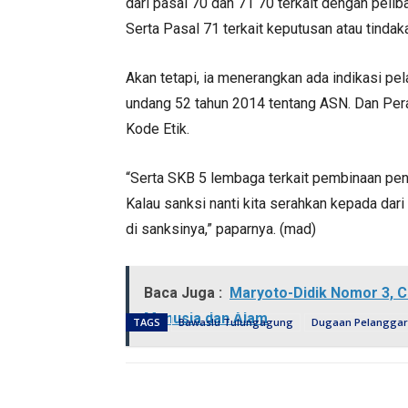
dari pasal 70 dan 71 70 terkait dengan peli
Serta Pasal 71 terkait keputusan atau tind
Akan tetapi, ia menerangkan ada indikasi pe
undang 52 tahun 2014 tentang ASN. Dan Per
Kode Etik.
“Serta SKB 5 lembaga terkait pembinaan pe
Kalau sanksi nanti kita serahkan kepada dari
di sanksinya,” paparnya. (mad)
Baca Juga :
Maryoto-Didik Nomor 3, 
Manusia dan Alam
TAGS
Bawaslu Tulungagung
Dugaan Pelanggar