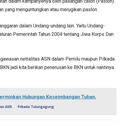
batan dalam kampanyenya oleh pasangan calon (Paslon).
akan yang menguntungkan atau merugikan paslon.
langgaran dalam Undang-undang lain. Yaitu Undang-
aturan Pemerintah Tahun 2004 tentang Jiwa Korps Dan
ngawasan netralitas ASN dalam Pemilu maupun Pilkada.
 BKN jadi kita berikan penerusan ke BKN untuk nantinya
Cerminkan Hubungan Keseimbangan Tuhan,
an ASN
Pilkada Tulungagung