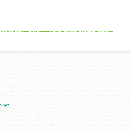
EMERINTAHAN
PERISTIWA
 Warga Tulungagung
Dugaan Keracunan MBG di
Sasaran Bapang,
Tulungagung, SPPG
ran Tahap II Hanya
Pakisrejo Baru Ajukan SLHS
Beras
Pasca Insiden
n.net