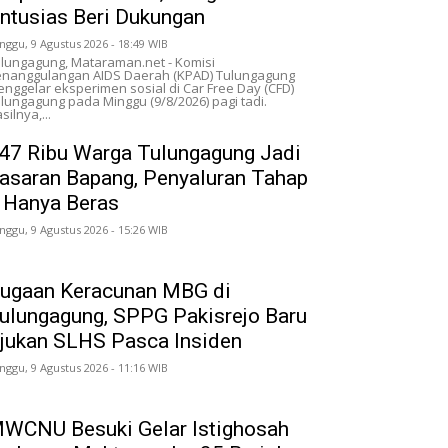
ntusias Beri Dukungan
nggu, 9 Agustus 2026 - 18:49 WIB
lungagung, Mataraman.net - Komisi
nanggulangan AIDS Daerah (KPAD) Tulungagung
nggelar eksperimen sosial di Car Free Day (CFD)
lungagung pada Minggu (9/8/2026) pagi tadi.
silnya,...
47 Ribu Warga Tulungagung Jadi
asaran Bapang, Penyaluran Tahap
I Hanya Beras
nggu, 9 Agustus 2026 - 15:26 WIB
ugaan Keracunan MBG di
ulungagung, SPPG Pakisrejo Baru
jukan SLHS Pasca Insiden
nggu, 9 Agustus 2026 - 11:16 WIB
WCNU Besuki Gelar Istighosah