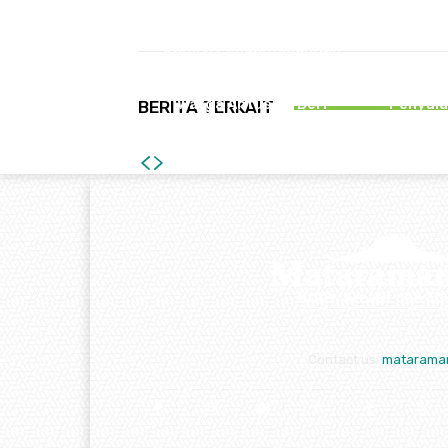
Bagikan
PEMERINTAHAN
P
Komisi Penanggulangan
AIDS Tulungagung Gelar
147 Ribu
Social Eksperimen di CFD,
Jadi 
Warga Antusias Beri
Penyalu
BERITA TERKAIT
Dukungan
Contact us:
matarama