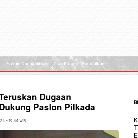
Hukum Dan Kriminal
Olah Raga
Pendidikan
Teruskan Dugaan
B
Dukung Paslon Pilkada
K
24 - 19:44 WIB
T
E