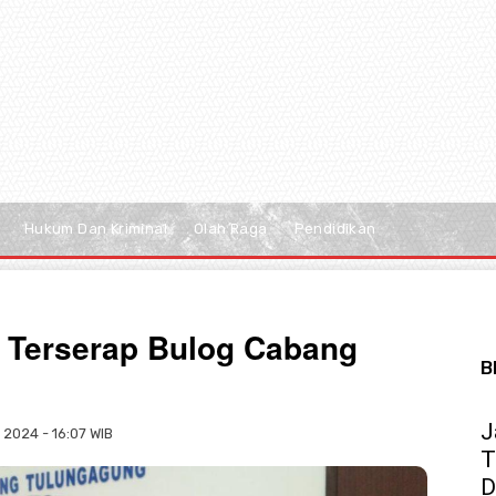
Hukum Dan Kriminal
Olah Raga
Pendidikan
i Terserap Bulog Cabang
B
J
2024 - 16:07 WIB
T
D