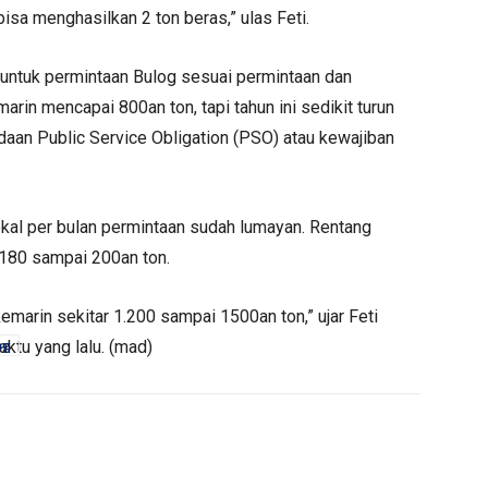
isa menghasilkan 2 ton beras,” ulas Feti.
untuk permintaan Bulog sesuai permintaan dan
in mencapai 800an ton, tapi tahun ini sedikit turun
aan Public Service Obligation (PSO) atau kewajiban
okal per bulan permintaan sudah lumayan. Rentang
 180 sampai 200an ton.
kemarin sekitar 1.200 sampai 1500an ton,” ujar Feti
ktu yang lalu. (mad)
ng