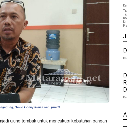
Ka
Tu
Tu
me
Ke
Ra
J
T
D
Ka
D
R
D
Ka
ungagung, David Donny Kurniawan. (mad)
A
T
njadi ujung tombak untuk mencukupi kebutuhan pangan