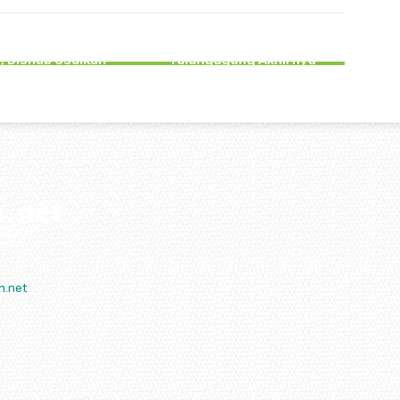
EMERINTAHAN
PEMERINTAHAN
lus di Campurdarat
Dokumen Lengkap,
agung Masih Gelap
Pengungsi Rohingya di
a, Dishub Usulkan
Tulungagung Akhirnya
sang 50 PJU
Dirujuk ke RSJ Lawang
n.net