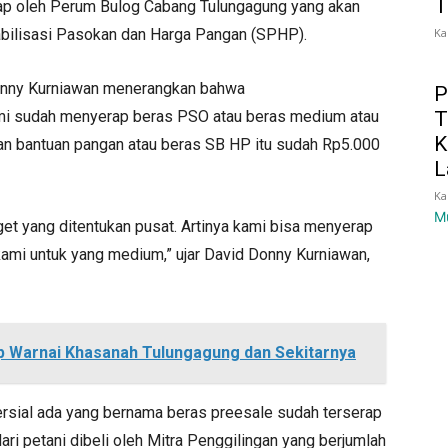
T
erap oleh Perum Bulog Cabang Tulungagung yang akan
Ka
bilisasi Pasokan dan Harga Pangan (SPHP).
onny Kurniawan menerangkan bahwa
P
T
kami sudah menyerap beras PSO atau beras medium atau
K
uan bantuan pangan atau beras SB HP itu sudah Rp5.000
L
Ka
M
get yang ditentukan pusat. Artinya kami bisa menyerap
a kami untuk yang medium,” ujar David Donny Kurniawan,
p Warnai Khasanah Tulungagung dan Sekitarnya
ersial ada yang bernama beras preesale sudah terserap
dari petani dibeli oleh Mitra Penggilingan yang berjumlah