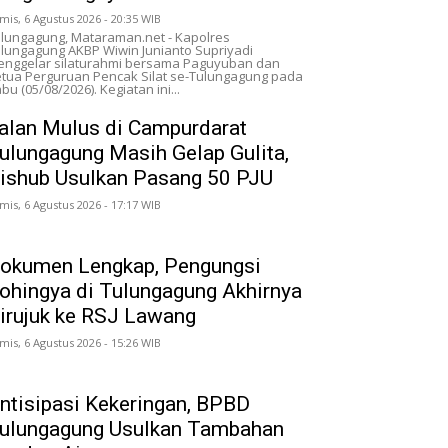
mis, 6 Agustus 2026 - 20:35 WIB
lungagung, Mataraman.net - Kapolres
lungagung AKBP Wiwin Junianto Supriyadi
nggelar silaturahmi bersama Paguyuban dan
tua Perguruan Pencak Silat se-Tulungagung pada
bu (05/08/2026). Kegiatan ini...
alan Mulus di Campurdarat
ulungagung Masih Gelap Gulita,
ishub Usulkan Pasang 50 PJU
mis, 6 Agustus 2026 - 17:17 WIB
okumen Lengkap, Pengungsi
ohingya di Tulungagung Akhirnya
irujuk ke RSJ Lawang
mis, 6 Agustus 2026 - 15:26 WIB
ntisipasi Kekeringan, BPBD
ulungagung Usulkan Tambahan