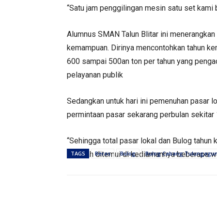
“Satu jam penggilingan mesin satu set kami b
Alumnus SMAN Talun Blitar ini menerangkan 
kemampuan. Dirinya mencontohkan tahun kemar
600 sampai 500an ton per tahun yang pengad
pelayanan publik
Sedangkan untuk hari ini pemenuhan pasar l
permintaan pasar sekarang perbulan sekitar
“Sehingga total pasar lokal dan Bulog tahun 
Fatimah ditemui di kediamannya beberapa wa
TAGS
Beras
Bulog
Bulog Cabang Tulungagu
Bagikan