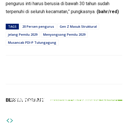
pengurus inti harus berusia di bawah 30 tahun sudah
terpenuhi di seluruh kecamatan,” pungkasnya.
(bahr/red)
TAGS
20 Persen pengurus
Gen Z Masuk Struktural
jelang Pemilu 2029
Menyongsong Pemilu 2029
Musancab PDI-P Tulungagung
PEMERINTAHAN
PERISTIWA
Dinkes Sebut SPPG Langgar SOP Penyebab 6
PEMERINTAHAN
Rombongan Pengantin di Tulungagung Terlibat
BERITA TERKAIT
Kasus Keracunan MBG di Tulungagung
Gelar Bazar Tulungagung Bernostalgia, Tak
Kecelakaan Beruntun, 12 Korban Luka-Luka
Semua Pedagang Suguhkan Kuliner Jadul