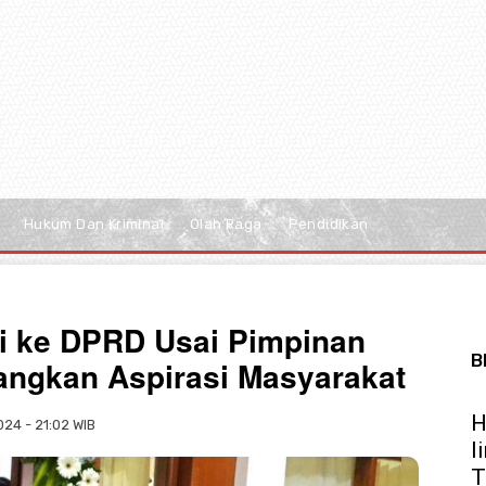
Hukum Dan Kriminal
Olah Raga
Pendidikan
i ke DPRD Usai Pimpinan
B
juangkan Aspirasi Masyarakat
H
24 - 21:02 WIB
l
T