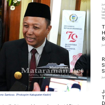
Ju
Tu
la
te
te
T
H
B
Ju
R
S
S
Ju
J
ono Santoso. (Prokopim Kabupaten Kediri)
T
D