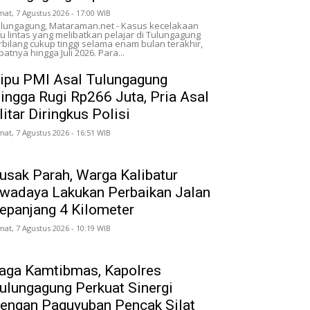
mat, 7 Agustus 2026 - 17:00 WIB
lungagung, Mataraman.net - Kasus kecelakaan
lu lintas yang melibatkan pelajar di Tulungagung
rbilang cukup tinggi selama enam bulan terakhir,
patnya hingga Juli 2026. Para...
ipu PMI Asal Tulungagung
ingga Rugi Rp266 Juta, Pria Asal
litar Diringkus Polisi
mat, 7 Agustus 2026 - 16:51 WIB
usak Parah, Warga Kalibatur
wadaya Lakukan Perbaikan Jalan
epanjang 4 Kilometer
mat, 7 Agustus 2026 - 10:19 WIB
aga Kamtibmas, Kapolres
ulungagung Perkuat Sinergi
engan Paguyuban Pencak Silat