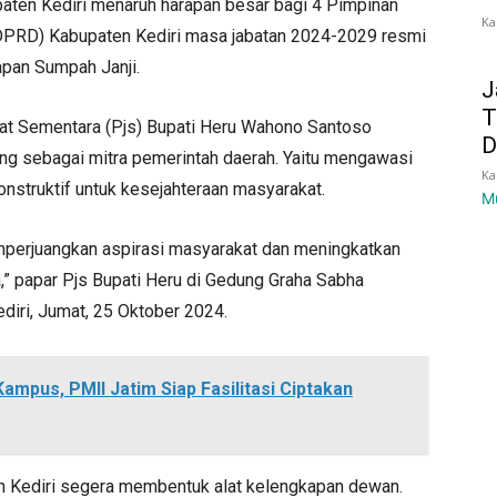
aten Kediri menaruh harapan besar bagi 4 Pimpinan
Ka
(DPRD) Kabupaten Kediri masa jabatan 2024-2029 resmi
apan Sumpah Janji.
J
T
bat Sementara (Pjs) Bupati Heru Wahono Santoso
D
g sebagai mitra pemerintah daerah. Yaitu mengawasi
Ka
nstruktif untuk kesejahteraan masyarakat.
M
erjuangkan aspirasi masyarakat dan meningkatkan
” papar Pjs Bupati Heru di Gedung Graha Sabha
iri, Jumat, 25 Oktober 2024.
mpus, PMII Jatim Siap Fasilitasi Ciptakan
en Kediri segera membentuk alat kelengkapan dewan.