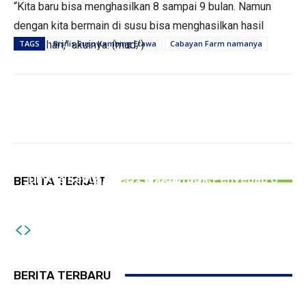
“Kita baru bisa menghasilkan 8 sampai 9 bulan. Namun
dengan kita bermain di susu bisa menghasilkan hasil
setiap hari,” akuinya. (mad/)
TAGS
Bisnis Susu Kambing Etawa
Cabayan Farm namanya
PEMERINTAHAN
Sasar Bendera Rusak, PWI Bersama
PEMERINTAHAN
Bakesbangpol Tulungagung Bagikan 150
PERISTIWA
Dinkes Sebut SPPG Langgar SOP Penyebab 6
BERITA TERKAIT
Bendera Merah Putih
Rombongan Pengantin di Tulungagung Terlibat
Kasus Keracunan MBG di Tulungagung
Kecelakaan Beruntun, 12 Korban Luka-Luka
BERITA TERBARU